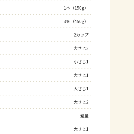
1本（150g）
よくあるお問い合わせ
3個（450g）
お買い物
2カップ
AJINOMOTO PARK とは
大さじ2
小さじ1
大さじ1
大さじ1
大さじ2
適量
大さじ1