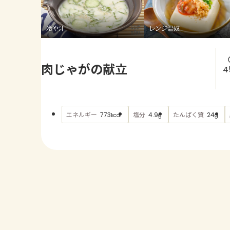
冷や汁
レンジ温奴
肉じゃがの献立
4
エネルギー
塩分
たんぱく質
773
4.9
24
kcal
g
g