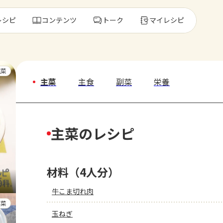
レシピ
コンテンツ
トーク
マイレシピ
レ
主菜
主菜
主食
副菜
栄養
人気の食材・
主菜のレシピ
きゅうり
ゴーヤ
材料（4人分）
牛こま切れ肉
副菜
玉ねぎ