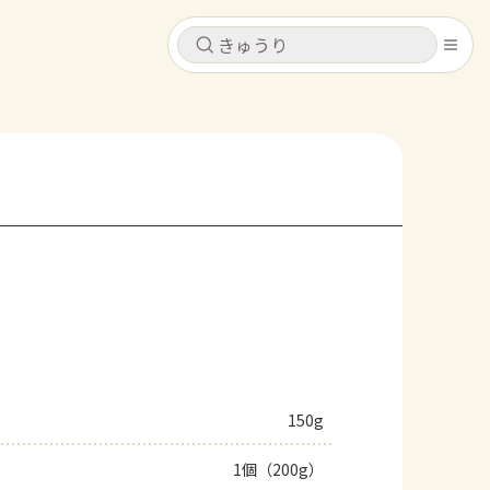
キャンセル
キャンセル
シピ
コンテンツ
ログインするとレシピを保存できます
ログイン
新規登録
レシピ
ホーム
なす
トマト
とうもろこし
ピーマン
みょうが
コンテンツ
レシピ
150g
トーク
1個（200g）