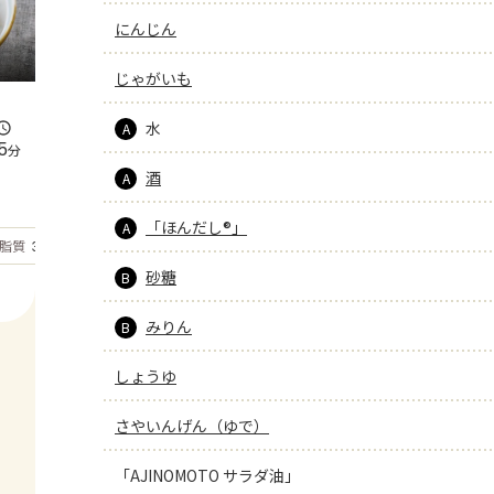
にんじん
じゃがいも
水
A
5
分
酒
A
「ほんだし®」
A
もっと見る
脂質
37.8
g
砂糖
B
みりん
B
しょうゆ
さやいんげん（ゆで）
「AJINOMOTO サラダ油」