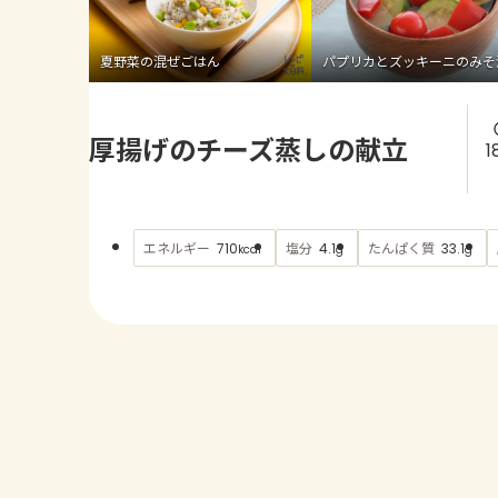
夏野菜の混ぜごはん
パプリカとズッキーニのみそ
厚揚げのチーズ蒸しの献立
1
エネルギー
塩分
たんぱく質
710
4.1
33.1
kcal
g
g