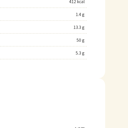
412 kcal
1.4 g
13.3 g
50 g
5.3 g