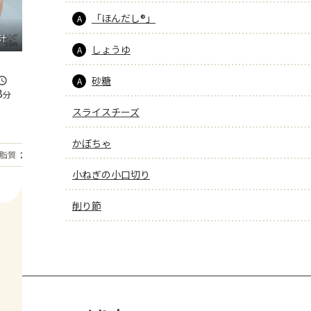
「ほんだし®」
A
汁
しょうゆ
A
砂糖
A
8
分
スライスチーズ
かぼちゃ
もっと見る
脂質
21.6
g
小ねぎの小口切り
削り節