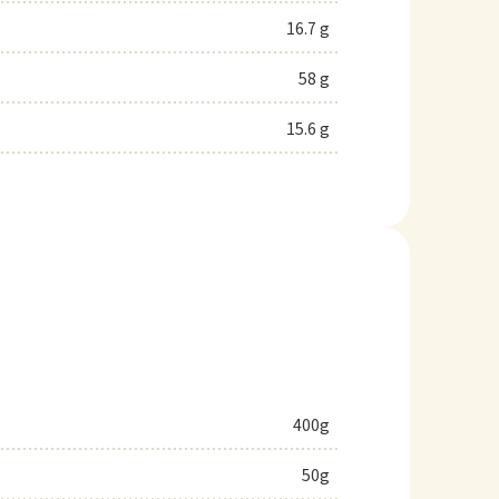
16.7 g
58 g
15.6 g
400g
50g