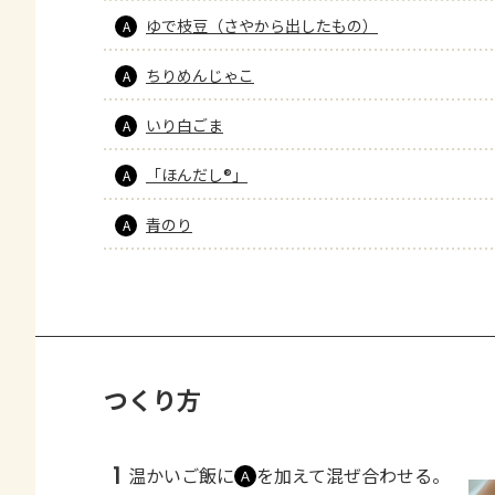
ゆで枝豆（さやから出したもの）
A
ちりめんじゃこ
A
いり白ごま
A
「ほんだし®」
A
青のり
A
つくり方
1
温かいご飯に
を加えて混ぜ合わせる。
Ａ