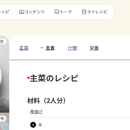
レシピ
コンテンツ
トーク
マイレシピ
レ
主菜
主菜
主食
汁物
栄養
人気の食材・
主菜のレシピ
きゅうり
ゴーヤ
材料（2人分）
厚揚げ
汁物
水
A