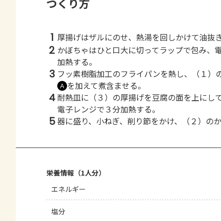
つくり方
1
厚揚げはザルにのせ、熱湯を回しかけて油抜
2
かぼちゃはひと口大に切ってラップで包み、
加熱する。
3
フッ素樹脂加工のフライパンを熱し、（１）
を加えて煮含ませる。
Ａ
4
耐熱皿に（３）の厚揚げを豆腐の面を上にし
電子レンジで３分加熱する。
5
器に盛り、小ねぎ、削り節をかけ、（２）の
栄養情報（1人分）
エネルギー
塩分