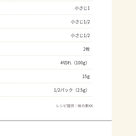
小さじ1
よくあるお問い合わせ
小さじ1/2
お買い物
小さじ1/2
AJINOMOTO PARK とは
2枚
4切れ（100g）
15g
1/2パック（2.5g）
レシピ提供：味の素KK