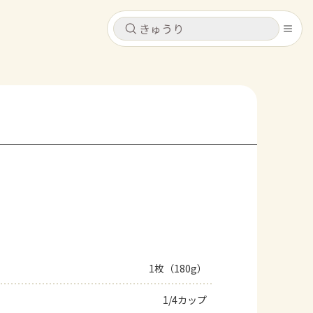
キャンセル
キャンセル
シピ
コンテンツ
ログインするとレシピを保存できます
ログイン
新規登録
レシピ
ホーム
なす
トマト
とうもろこし
ピーマン
みょうが
コンテンツ
レシピ
1枚（180g）
トーク
1/4カップ