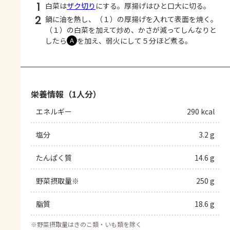
1
白菜は
ザク切り
にする。厚揚げはひと口大に切る。
2
鍋に油を熱し、（１）の厚揚げを入れて表面を焼く。
（１）の白菜を加えて炒め、かさが減ってしんなりと
したら
を加え、弱火にして５分ほど煮る。
Ａ
栄養情報（1人分）
エネルギー
290 kcal
塩分
3.2 g
たんぱく質
14.6 g
野菜摂取量※
250 g
脂質
18.6 g
※
野菜摂取量はきのこ類・いも類を除く