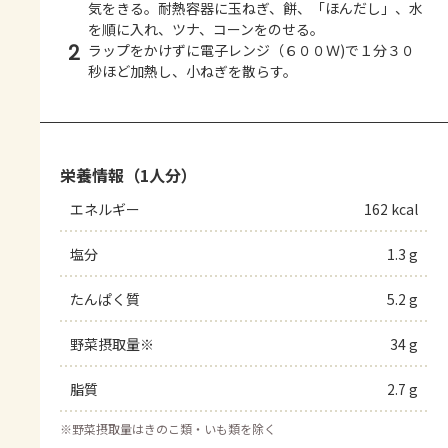
気をきる。耐熱容器に玉ねぎ、餅、「ほんだし」、水
を順に入れ、ツナ、コーンをのせる。
2
ラップをかけずに電子レンジ（６００Ｗ)で１分３０
秒ほど加熱し、小ねぎを散らす。
栄養情報（1人分）
エネルギー
162 kcal
塩分
1.3 g
たんぱく質
5.2 g
野菜摂取量※
34 g
脂質
2.7 g
※
野菜摂取量はきのこ類・いも類を除く