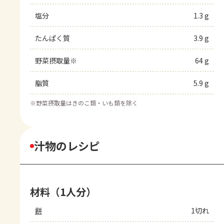
塩分
1.3 g
たんぱく質
3.9 g
野菜摂取量※
64 g
脂質
5.9 g
※
野菜摂取量はきのこ類・いも類を除く
汁物のレシピ
材料（1人分）
餅
1切れ