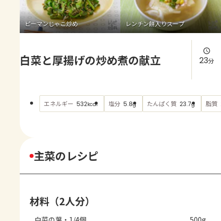
よくあるお問い合わせ
ピーマンじゃこ炒め
レンチン餅入りスープ
お買い物
白菜と厚揚げの炒め煮の献立
AJINOMOTO PARK とは
23
分
エネルギー
塩分
たんぱく質
脂質
532
5.8
23.7
kcal
g
g
主菜のレシピ
材料（2人分）
白菜の葉・1/4個
500g