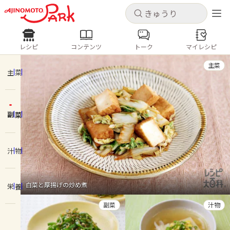
キャンセル
キャンセル
レシピ
コンテンツ
トーク
マイレシピ
レシピ
コンテンツ
ログインするとレシピを保存できます
主菜
ログイン
新規登録
主菜
人気の食材・レシピ
副菜
ホーム
きゅうり
なす
トマト
とうもろこし
ピーマン
みょうが
ゴーヤ
コンテンツ
汁物
レシピ
白菜と厚揚げの炒め煮
栄養
トーク
副菜
汁物