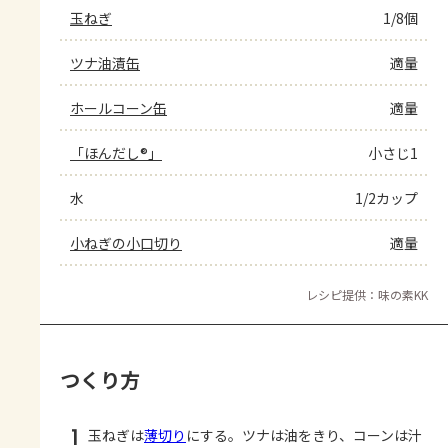
玉ねぎ
1/8個
ツナ油漬缶
適量
ホールコーン缶
適量
「ほんだし®」
小さじ1
水
1/2カップ
小ねぎの小口切り
適量
レシピ提供：味の素KK
つくり方
1
玉ねぎは
薄切り
にする。ツナは油をきり、コーンは汁