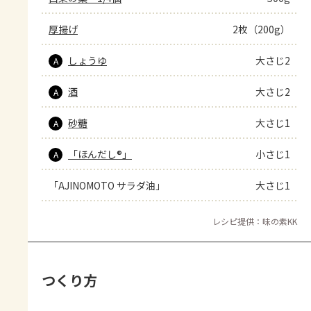
厚揚げ
2枚（200g）
しょうゆ
大さじ2
A
酒
大さじ2
A
砂糖
大さじ1
A
「ほんだし®」
小さじ1
A
「AJINOMOTO サラダ油」
大さじ1
レシピ提供：味の素KK
つくり方