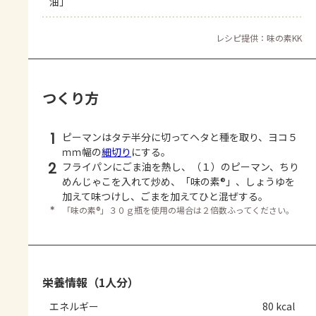
油」
レシピ提供：味の素KK
つくり方
1
ピーマンはタテ半分に切ってヘタと種を取り、ヨコ５
ｍｍ幅の
細切り
にする。
2
フライパンにごま油を熱し、（１）のピーマン、ちり
めんじゃこを入れて炒め、「味の素®」、しょうゆを
加えて味つけし、ごまを加えてひと混ぜする。
＊
「味の素®」３０ｇ瓶を使用の場合は２倍数ふってください。
栄養情報（1人分）
エネルギー
80 kcal