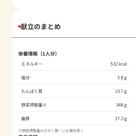
献立のまとめ
栄養情報（1人分）
エネルギー
532 kcal
塩分
5.8 g
たんぱく質
23.7 g
野菜摂取量※
348 g
脂質
27.2 g
※
野菜摂取量はきのこ類・いも類を除く