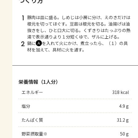
つくり方
1
豚肉は皿に盛る。しめじは小房に分け、えのきだけは
根元を切ってほぐす。豆苗は根元を切る。油揚げは油
抜きをし、ひと口大に切る。くずきりはたっぷりの熱
湯で表示通りより１分短くゆで、ザルに上げる。
2
鍋に
を入れて火にかけ、煮立ったら、（１）の具
Ａ
材を加えて、具材に火を通す。
栄養情報（1人分）
エネルギー
318 kcal
塩分
4.9 g
たんぱく質
31.2 g
野菜摂取量※
50 g