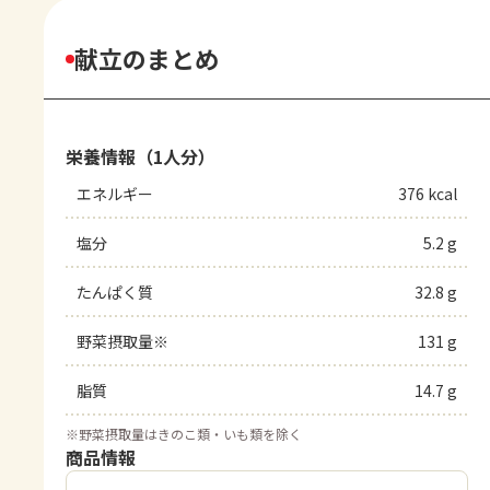
献立のまとめ
栄養情報（1人分）
エネルギー
376 kcal
塩分
5.2 g
たんぱく質
32.8 g
野菜摂取量※
131 g
脂質
14.7 g
※
野菜摂取量はきのこ類・いも類を除く
商品情報