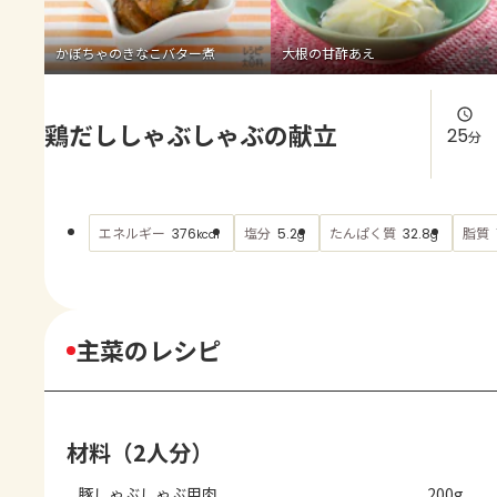
よくあるお問い合わせ
かぼちゃのきなこバター煮
大根の甘酢あえ
お買い物
鶏だししゃぶしゃぶの献立
AJINOMOTO PARK とは
25
分
エネルギー
塩分
たんぱく質
脂質
376
5.2
32.8
kcal
g
g
主菜のレシピ
材料（2人分）
豚しゃぶしゃぶ用肉
200g