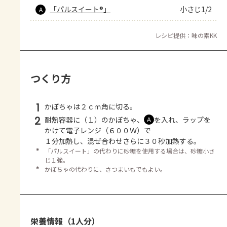
「パルスイート®」
小さじ1/2
A
レシピ提供：味の素KK
つくり方
1
かぼちゃは２ｃｍ角に切る。
2
耐熱容器に（１）のかぼちゃ、
を入れ、ラップを
Ａ
かけて電子レンジ（６００Ｗ）で
１分加熱し、混ぜ合わせさらに３０秒加熱する。
＊
「パルスイート」の代わりに砂糖を使用する場合は、砂糖小さ
じ１強。
＊
かぼちゃの代わりに、さつまいもでもよい。
栄養情報（1人分）