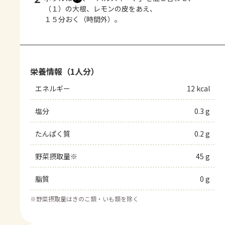
（１）の大根、レモンの皮をあえ、
１５分おく（時間外）。
栄養情報（1人分）
エネルギー
12 kcal
塩分
0.3 g
たんぱく質
0.2 g
野菜摂取量※
45 g
脂質
0 g
※
野菜摂取量はきのこ類・いも類を除く