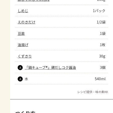
しめじ
1パック
えのきだけ
1/2袋
豆苗
1袋
油揚げ
1枚
くずきり
30g
「鍋キューブ®」鶏だしコク醤油
3個
A
水
540ml
A
レシピ提供：味の素KK