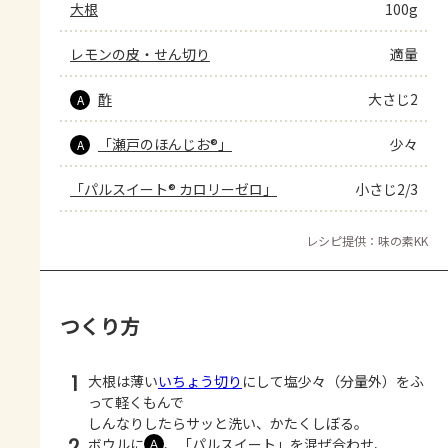
大根
100g
レモンの皮・せん切り
適量
酢
大さじ2
A
「瀬戸のほんじお®」
少々
A
「パルスイート® カロリーゼロ」
小さじ2/3
レシピ提供：味の素KK
つくり方
1
大根は薄い
いちょう切り
にして塩少々（分量外）をふ
って軽くもんで
しんなりしたらサッと洗い、かたくしぼる。
2
ボウルに
、「パルスイート」を混ぜ合わせ、
Ａ