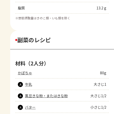
脂質
13.2 g
※
野菜摂取量はきのこ類・いも類を除く
副菜のレシピ
材料（2人分）
かぼちゃ
80g
牛乳
大さじ1
A
黒豆きな粉・またはきな粉
大さじ1/2
A
バター
小さじ1/2
A