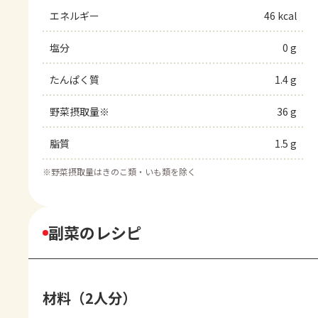
エネルギー
46 kcal
塩分
0 g
たんぱく質
1.4 g
野菜摂取量※
36 g
脂質
1.5 g
※
野菜摂取量はきのこ類・いも類を除く
副菜のレシピ
材料（2人分）