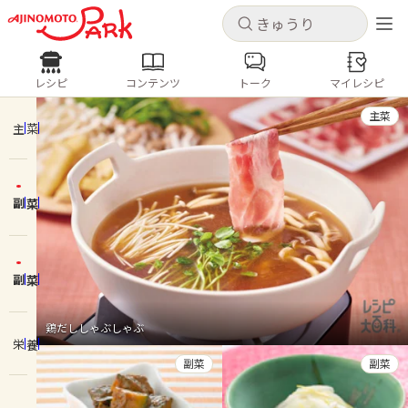
キャンセル
キャンセル
レシピ
コンテンツ
トーク
マイレシピ
レシピ
コンテンツ
ログインするとレシピを保存できます
主菜
ログイン
新規登録
主菜
人気の食材・レシピ
副菜
ホーム
きゅうり
なす
トマト
とうもろこし
ピーマン
みょうが
ゴーヤ
コンテンツ
副菜
レシピ
鶏だししゃぶしゃぶ
栄養
トーク
副菜
副菜