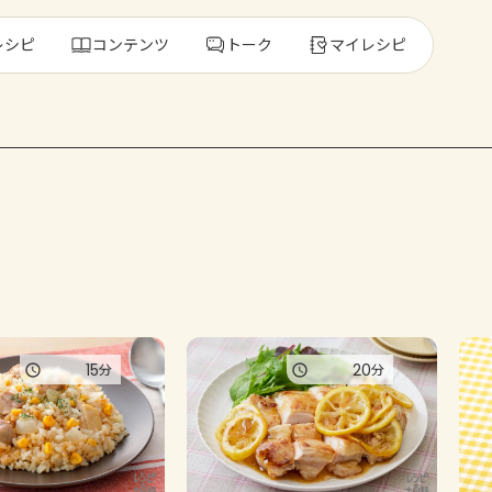
レシピ
コンテンツ
トーク
マイレシピ
レ
人気の食材・
きゅうり
ゴーヤ
15
20
分
分