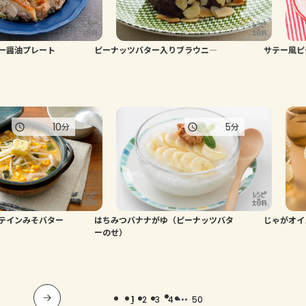
ー醤油プレート
ピーナッツバター入りブラウニ―
サテー風ピ
10
5
分
分
テインみそバター
はちみつバナナがゆ（ピーナッツバタ
じゃがオイ
ーのせ）
...
1
2
3
4
50