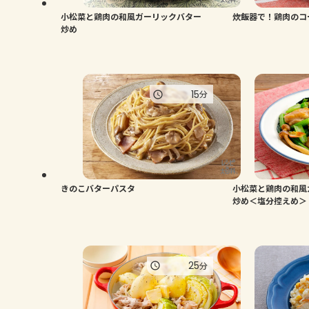
小松菜と鶏肉の和風ガーリックバター
炊飯器で！鶏肉のコ
炒め
15
分
きのこバターパスタ
小松菜と鶏肉の和風
炒め＜塩分控えめ＞
25
分