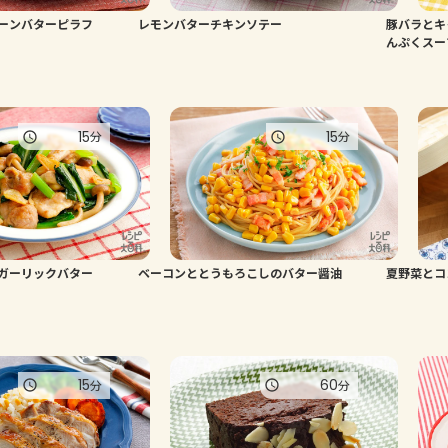
ーンバターピラフ
レモンバターチキンソテー
豚バラとキ
んぷくスー
15
15
分
分
ガーリックバター
ベーコンととうもろこしのバター醤油
夏野菜とコ
15
60
分
分