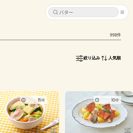
キャンセル
キャンセル
998件
シピ
コンテンツ
ログインするとレシピを保存できます
ログイン
新規登録
絞り込み
人気順
レシピ
ホーム
なす
トマト
とうもろこし
ピーマン
みょうが
コンテンツ
15
10
分
分
レシピ
トーク