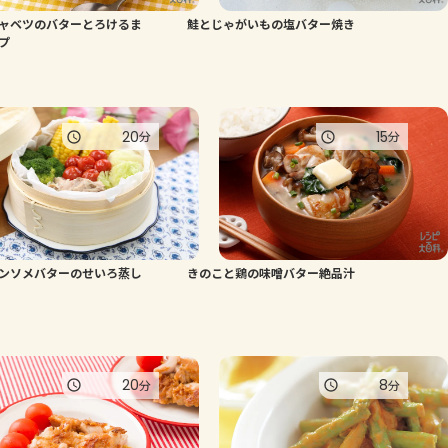
ャベツのバターとろけるま
鮭とじゃがいもの塩バター焼き
よくあるお問い合わせ
プ
お買い物
20
15
分
分
AJINOMOTO PARK とは
ンソメバターのせいろ蒸し
きのこと鶏の味噌バター絶品汁
20
8
分
分