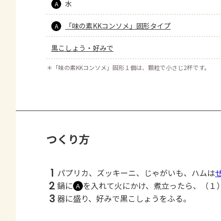
水
A
「味の素KKコンソメ」固形タイプ
A
黒こしょう・好みで
＊
「味の素KKコンソメ」固形１個は、顆粒で小さじ2杯です。
つくり方
1
パプリカ、ズッキーニ、じゃがいも、ハムは
2
鍋に
を入れて火にかけ、煮立ったら、（１
Ａ
3
器に盛り、好みで黒こしょうをふる。