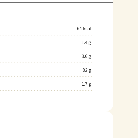
64 kcal
1.4 g
3.6 g
82 g
1.7 g