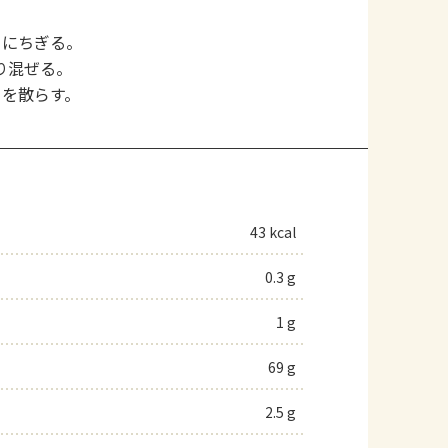
さにちぎる。
り混ぜる。
クを散らす。
43 kcal
0.3 g
1 g
69 g
2.5 g