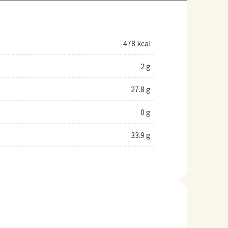
478 kcal
2 g
27.8 g
0 g
33.9 g