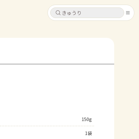
キャンセル
キャンセル
シピ
コンテンツ
ログインするとレシピを保存できます
ログイン
新規登録
レシピ
ホーム
なす
トマト
とうもろこし
ピーマン
みょうが
コンテンツ
レシピ
150g
トーク
1袋