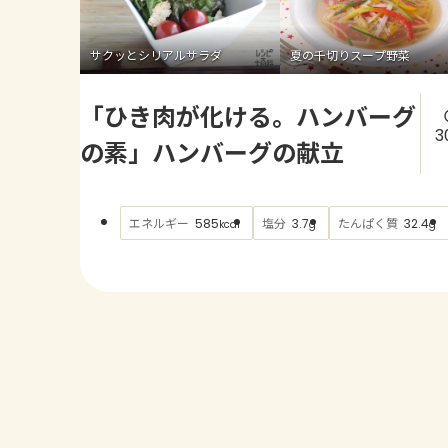
サクッとシリアルサラダ
夏の千切りスープ野菜
「ひき肉が化ける。ハンバーグ
3
の素」ハンバーグの献立
エネルギー
塩分
たんぱく質
585
3.7
32.4
kcal
g
g