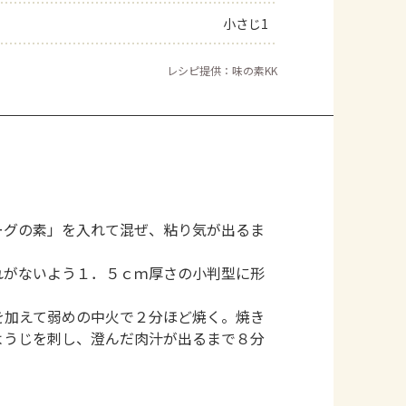
小さじ1
よくあるお問い合わせ
レシピ提供：味の素KK
お買い物
AJINOMOTO PARK とは
ーグの素」を入れて混ぜ、粘り気が出るま
れがないよう１．５ｃｍ厚さの小判型に形
を加えて弱めの中火で２分ほど焼く。焼き
ようじを刺し、澄んだ肉汁が出るまで８分