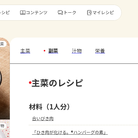
レシピ
コンテンツ
トーク
マイレシピ
レ
主菜
主菜
副菜
汁物
栄養
人気の食材・
主菜のレシピ
きゅうり
ゴーヤ
材料（1人分）
合いびき肉
汁物
「ひき肉が化ける。®ハンバーグの素」