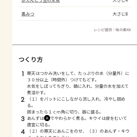
黒みつ
大さじ8
レシピ提供：味の素KK
つくり方
1
寒天はつかみ洗いをして、たっぷりの水（分量外）に
３０分以上（時間外）つけてもどす。
水気をしぼってちぎり、鍋に入れ、分量の水を加えて
煮溶かす。
2
（１）をバットにこしながら流し入れ、冷やし固め
る。
固まったら１ｃｍ角に切り、器に盛る。
3
あんずは
でやわらかく煮る。キウイは皮をむいて
Ａ
適宜に切る。
4
（２）の寒天にあんこをのせ、（３）のあんず・キウ