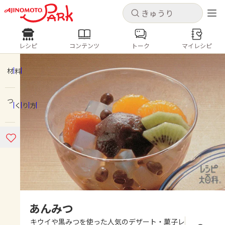
キャンセル
キャンセル
レシピ
コンテンツ
トーク
マイレシピ
レシピ
コンテンツ
ログインするとレシピを保存できます
ログイン
新規登録
材料
人気の食材・レシピ
つくり方
ホーム
きゅうり
なす
トマト
とうもろこし
ピーマン
みょうが
ゴーヤ
コンテンツ
レシピ
トーク
あんみつ
キウイや黒みつを使った人気のデザート・菓子レ