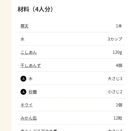
材料（4人分）
寒天
1本
水
3カップ
こしあん
120g
干しあんず
4個
水
大さじ3
A
砂糖
小さじ2
A
キウイ
1個
みかん缶
12粒
赤えんどう豆の水煮
大さじ4