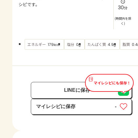
よくあるお問い合わせ
シピです。
30
分
お買い物
(時間外を除
く)
AJINOMOTO PARK とは
エネルギー
塩分
たんぱく質
脂質
179
0
4.9
0.4
kcal
g
g
マイレシピにも保存！
LINEに保存
マイレシピに保存
-
保存済み