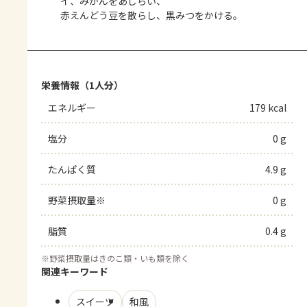
イ、みかんをあしらい、
赤えんどう豆を散らし、黒みつをかける。
栄養情報（1人分）
エネルギー
179 kcal
塩分
0 g
たんぱく質
4.9 g
野菜摂取量※
0 g
脂質
0.4 g
※
野菜摂取量はきのこ類・いも類を除く
関連キーワード
スイーツ
和風