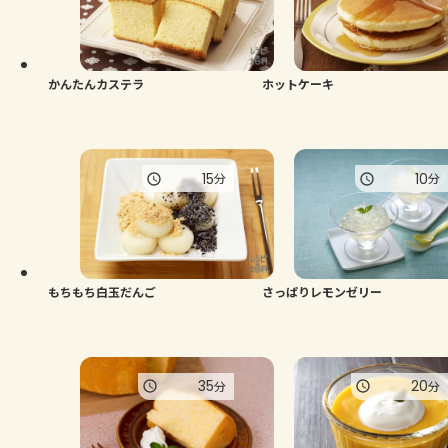
よくあるお問い合わせ
お買い物
かんたんカステラ
ホットケーキ
AJINOMOTO PARK とは
15
10
分
分
もちもち白玉だんご
さっぱりレモンゼリー
35
20
分
分