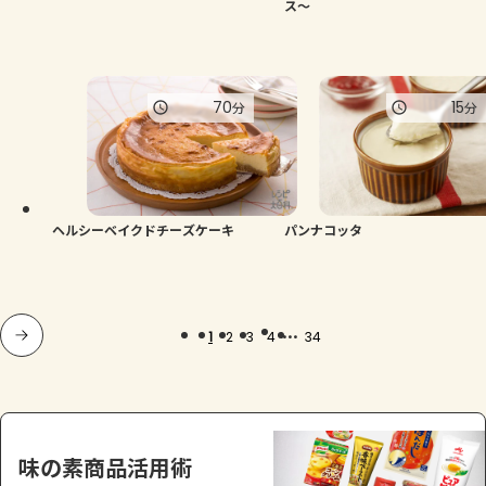
ス～
70
15
分
分
ヘルシーベイクドチーズケーキ
パンナコッタ
...
1
2
3
4
34
味の素商品活用術