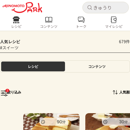
キャ
キャ
レシピ
コンテンツ
トーク
マイレシピ
レシピ
コンテンツ
ログインするとレシピを保存できます
人気レシピ
679件
ログイン
新規登録
#スイーツ
人気の食材・レシピ
ホーム
レシピ
コンテンツ
きゅうり
なす
トマト
とうもろこし
ピーマン
みょうが
ゴーヤ
コンテンツ
1
絞り込み
人気順
レシピ
トーク
90
30
分
分