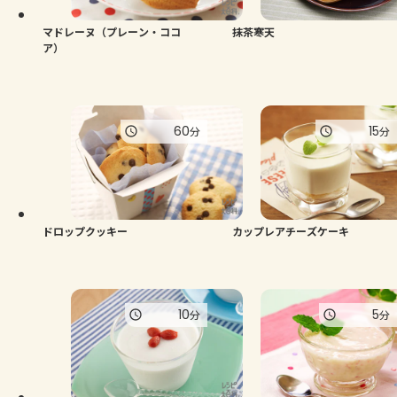
マドレーヌ（プレーン・ココ
抹茶寒天
ア）
60
15
分
分
ドロップクッキー
カップレアチーズケーキ
10
5
分
分