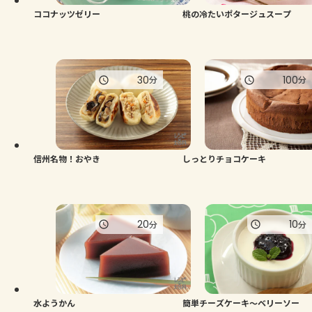
ココナッツゼリー
桃の冷たいポタージュスープ
30
100
分
分
信州名物！おやき
しっとりチョコケーキ
20
10
分
分
水ようかん
簡単チーズケーキ～ベリーソー