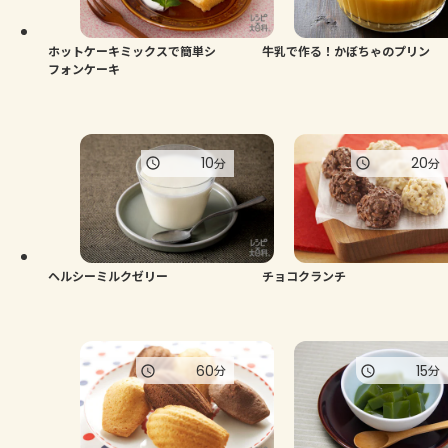
ホットケーキミックスで簡単シ
牛乳で作る！かぼちゃのプリン
フォンケーキ
10
20
分
分
ヘルシーミルクゼリー
チョコクランチ
60
15
分
分