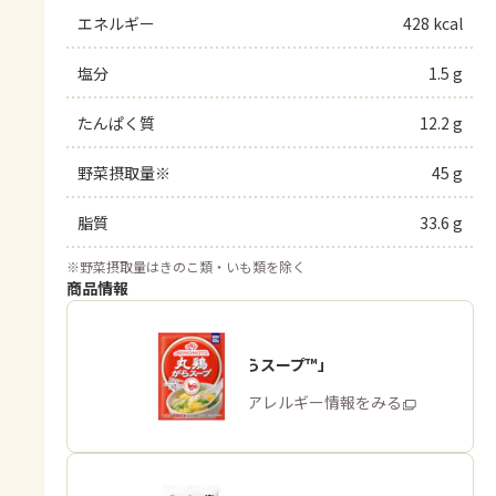
エネルギー
428 kcal
塩分
1.5 g
たんぱく質
12.2 g
野菜摂取量※
45 g
脂質
33.6 g
※
野菜摂取量はきのこ類・いも類を除く
商品情報
「丸鶏がらスープ™」
商品・アレルギー情報をみる