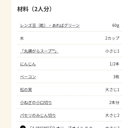
材料（2人分）
レンズ豆（乾）・あればグリーン
60g
水
2カップ
「丸鶏がらスープ™」
小さじ1
にんじん
1/2本
ベーコン
3枚
松の実
大さじ1
小ねぎの小口切り
2本分
パセリのみじん切り
大さじ2
「AJINOMOTO オリーブオイル エク
大さじ3