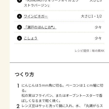
A
ストラバージン」
ワインビネガー
大さじ1・1/2
A
「瀬戸のほんじお®」
少々
A
こしょう
少々
A
レシピ提供：味の素KK
つくり方
1
にんじんは５ｍｍ角に切る。ベーコンは１ｃｍ幅に切
る。
松の実はフライパン、またはオーブントースターで香
ばしくなるまで軽く焼く。
2
レンズ豆はサッと洗って鍋に入れ、水、「丸鶏がらス