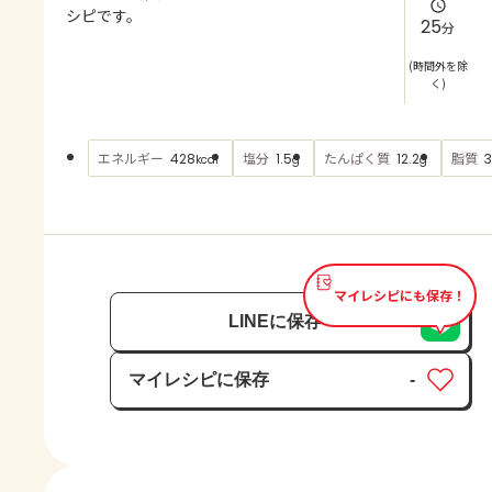
よくあるお問い合わせ
シピです。
25
分
お買い物
(時間外を除
く)
AJINOMOTO PARK とは
エネルギー
塩分
たんぱく質
脂質
428
1.5
12.2
3
kcal
g
g
マイレシピにも保存！
LINEに保存
マイレシピに保存
-
保存済み