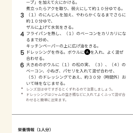
ープ」を加えて火にかける。
煮立ったらアクを取り、弱火にして約１０分ゆでる。
3
（１）のにんじんを加え、やわらかくなるまでさらに
約１０分ゆで、
ザルに上げて水気をきる。
4
フライパンを熱し、（１）のベーコンをカリカリにな
るまで炒め、
キッチンペーパーの上に広げ油をきる。
5
ドレッシングを作る。ボウルに
を入れ、よく混ぜ
Ａ
合わせる。
6
大きめのボウルに（１）の松の実、（３）、（４）の
ベーコン、小ねぎ、パセリを入れて混ぜ合わせ、
（５）のドレッシングであえ、約３０分（時間外）お
いて味をなじませる。
＊
レンズ豆はゆですぎるとくずれるので注意しましょう。
＊
ドレッシングはジャムの空き瓶などに入れてよくふって混ぜ合
わせると簡単に出来ます。
栄養情報（1人分）