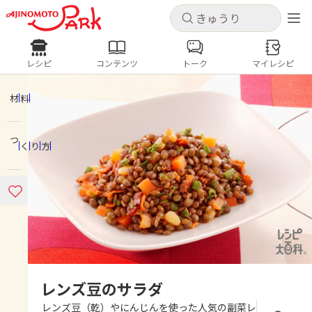
キャンセル
キャンセル
レシピ
コンテンツ
トーク
マイレシピ
レシピ
コンテンツ
ログインするとレシピを保存できます
ログイン
新規登録
材料
人気の食材・レシピ
つくり方
ホーム
きゅうり
なす
トマト
とうもろこし
ピーマン
みょうが
ゴーヤ
コンテンツ
レシピ
トーク
レンズ豆のサラダ
レンズ豆（乾）やにんじんを使った人気の副菜レ