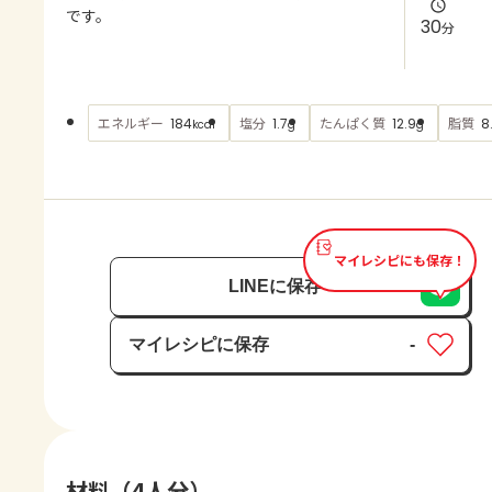
よくあるお問い合わせ
です。
30
分
お買い物
エネルギー
塩分
たんぱく質
脂質
184
1.7
12.9
8
kcal
g
g
AJINOMOTO PARK とは
マイレシピにも保存！
LINEに保存
マイレシピに保存
-
保存済み
材料（4人分）