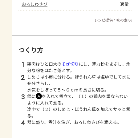
おろしわさび
適量
レシピ提供：味の素KK
つくり方
1
鶏肉はひと口大の
そぎ切り
にし、薄力粉をまぶし、余
分な粉をはたき落とす。
2
しめじは小房に分ける。ほうれん草は塩ゆでして水に
充分さらし、
水気をしぼって５～６ｃｍの長さに切る。
3
鍋に
を入れて煮立て、（１）の鶏肉を重ならない
Ａ
ように入れて煮る。
途中で（２）のしめじ・ほうれん草を加えてサッと煮
る。
4
器に盛り、煮汁を注ぎ、おろしわさびを添える。