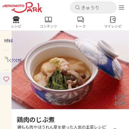
キャンセル
キャンセル
レシピ
コンテンツ
トーク
マイレシピ
レシピ
コンテンツ
ログインするとレシピを保存できます
ログイン
新規登録
材料
人気の食材・レシピ
つくり方
ホーム
きゅうり
なす
トマト
とうもろこし
ピーマン
みょうが
ゴーヤ
コンテンツ
レシピ
トーク
鶏肉のじぶ煮
鶏もも肉やほうれん草を使った人気の主菜レシピ