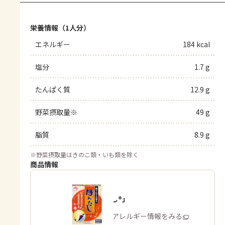
栄養情報（1人分）
エネルギー
184 kcal
塩分
1.7 g
たんぱく質
12.9 g
野菜摂取量※
49 g
脂質
8.9 g
※
野菜摂取量はきのこ類・いも類を除く
商品情報
「ほんだし®」
商品・アレルギー情報をみる