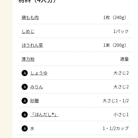
鶏もも肉
1枚（240g）
しめじ
1パック
ほうれん草
1束（200g）
薄力粉
適量
しょうゆ
大さじ2
A
みりん
大さじ2
A
砂糖
大さじ1・1/2
A
「ほんだし®」
小さじ1
A
水
1・1/2カップ
A