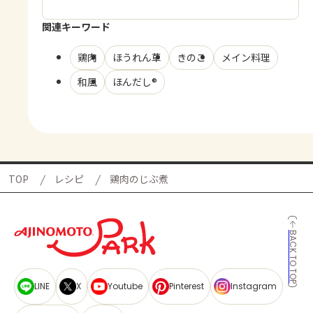
関連キーワード
鶏肉
ほうれん草
きのこ
メイン料理
和風
ほんだし®
TOP
レシピ
鶏肉のじぶ煮
BACK TO TOP
LINE
X
Youtube
Pinterest
Instagram