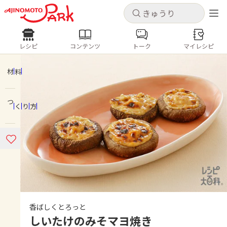
キャンセル
キャンセル
レシピ
コンテンツ
トーク
マイレシピ
レシピ
コンテンツ
ログインするとレシピを保存できます
ログイン
新規登録
材料
人気の食材・レシピ
つくり方
ホーム
きゅうり
なす
トマト
とうもろこし
ピーマン
みょうが
ゴーヤ
コンテンツ
レシピ
トーク
香ばしくとろっと
しいたけのみそマヨ焼き