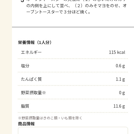
の内側を上にして並べ、（２）のみそマヨをのせ、オ
ーブントースターで３分ほど焼く。
栄養情報（1人分）
エネルギー
115 kcal
塩分
0.6 g
たんぱく質
1.1 g
野菜摂取量※
0 g
脂質
11.6 g
※
野菜摂取量はきのこ類・いも類を除く
商品情報