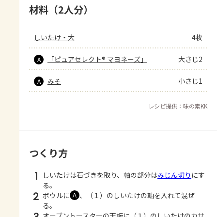
材料（2人分）
しいたけ・大
4枚
「ピュアセレクト® マヨネーズ」
大さじ2
A
みそ
小さじ1
A
レシピ提供：味の素KK
つくり方
1
しいたけは石づきを取り、軸の部分は
みじん切り
にす
る。
2
ボウルに
、（１）のしいたけの軸を入れて混ぜ
Ａ
る。
3
オーブントースターの天板に（１）のしいたけのカサ