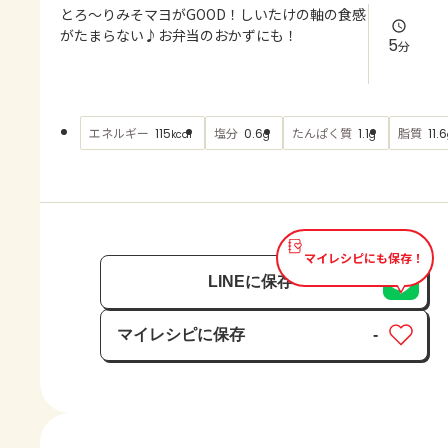
よくあるお問い合わせ
とろ～りみそマヨがGOOD！しいたけの軸の食感
がたまらない♪お弁当のおかずにも！
5
分
お買い物
AJINOMOTO PARK とは
エネルギー
塩分
たんぱく質
脂質
115
0.6
1.1
11.6
kcal
g
g
マイレシピにも保存！
LINEに保存
マイレシピに保存
-
保存済み