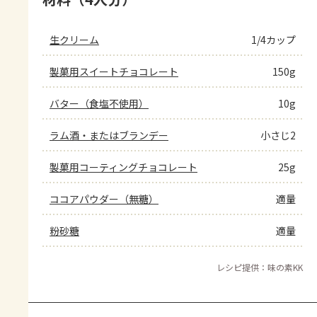
生クリーム
1/4カップ
製菓用スイートチョコレート
150g
バター（食塩不使用）
10g
ラム酒・またはブランデー
小さじ2
製菓用コーティングチョコレート
25g
ココアパウダー（無糖）
適量
粉砂糖
適量
レシピ提供：味の素KK