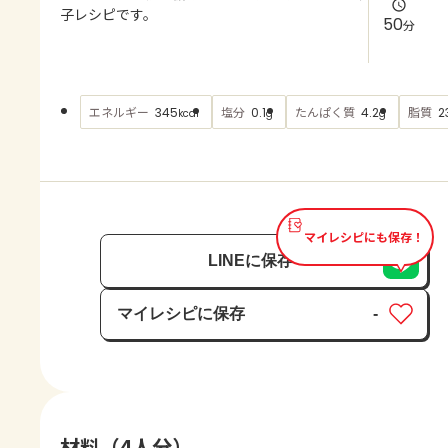
よくあるお問い合わせ
子レシピです。
50
分
お買い物
エネルギー
塩分
たんぱく質
脂質
345
0.1
4.2
2
kcal
g
g
AJINOMOTO PARK とは
マイレシピにも保存！
LINEに保存
マイレシピに保存
-
保存済み
材料（4人分）