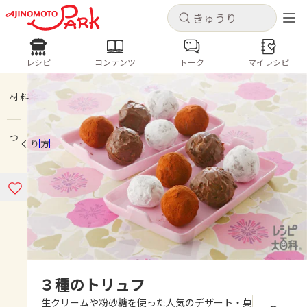
キャンセル
キャンセル
レシピ
コンテンツ
トーク
マイレシピ
レシピ
コンテンツ
ログインするとレシピを保存できます
ログイン
新規登録
材料
人気の食材・レシピ
つくり方
ホーム
きゅうり
なす
トマト
とうもろこし
ピーマン
みょうが
ゴーヤ
コンテンツ
レシピ
トーク
３種のトリュフ
生クリームや粉砂糖を使った人気のデザート・菓