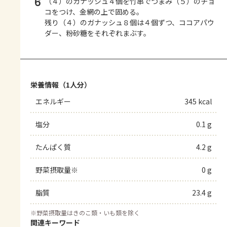
6
（４）のガナッシュ４個を竹串でつまみ（５）のチョ
コをつけ、金網の上で固める。
残り（４）のガナッシュ８個は４個ずつ、ココアパウ
ダー、粉砂糖をそれぞれまぶす。
栄養情報（1人分）
エネルギー
345 kcal
塩分
0.1 g
たんぱく質
4.2 g
野菜摂取量※
0 g
脂質
23.4 g
※
野菜摂取量はきのこ類・いも類を除く
関連キーワード