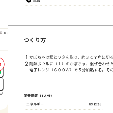
もっと見る
質
0.3
g
つくり方
1
かぼちゃは種とワタを取り、約３ｃｍ角に切
2
耐熱ボウルに（１）のかぼちゃ、混ぜ合わせ
！
電子レンジ（６００Ｗ）で５分加熱する。そ
栄養情報（1人分）
エネルギー
89 kcal