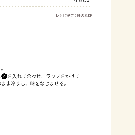
よくあるお問い合わせ
レシピ提供：味の素KK
お買い物
AJINOMOTO PARK とは
る。
た
を入れて合わせ、ラップをかけて
Ａ
のまま冷まし、味をなじませる。