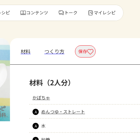
レシピ
コンテンツ
トーク
マイレシピ
レ
材料
つくり方
保存
人気の食材・
材料（2人分）
きゅうり
ゴーヤ
かぼちゃ
めんつゆ・ストレート
A
水
A
砂糖
A