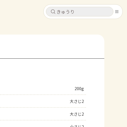
キャンセル
キャンセル
シピ
コンテンツ
ログインするとレシピを保存できます
ログイン
新規登録
レシピ
ホーム
なす
トマト
とうもろこし
ピーマン
みょうが
200g
コンテンツ
大さじ2
レシピ
大さじ2
トーク
小さじ2