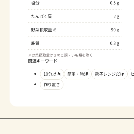
塩分
0.5 g
たんぱく質
2 g
野菜摂取量※
90 g
脂質
0.3 g
※
野菜摂取量はきのこ類・いも類を除く
関連キーワード
10分以内
簡単・時短
電子レンジだけ
作り置き