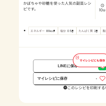
かぼちゃや砂糖を使った人気の副菜レシ
ピです。
10
分
エネルギー
塩分
たんぱく質
脂
89
0.5
2
kcal
g
g
マイレシピにも保存
LINEに保存
マイレシピに保存
-
保存済み
このレシピを印刷する