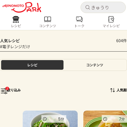
キャ
キャ
レシピ
コンテンツ
トーク
マイレシピ
レシピ
コンテンツ
ログインするとレシピを保存できます
人気レシピ
604件
ログイン
新規登録
#電子レンジだけ
人気の食材・レシピ
ホーム
レシピ
コンテンツ
きゅうり
なす
トマト
とうもろこし
ピーマン
みょうが
ゴーヤ
コンテンツ
1
絞り込み
人気順
レシピ
トーク
5
7
分
分