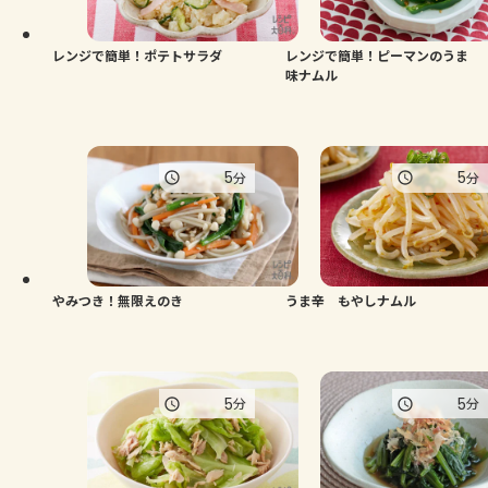
レンジで簡単！ポテトサラダ
レンジで簡単！ピーマンのうま
味ナムル
5
5
分
分
やみつき！無限えのき
うま辛 もやしナムル
5
5
分
分