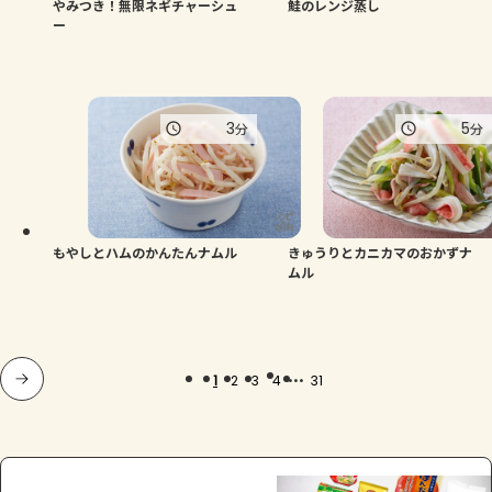
やみつき！無限ネギチャーシュ
鮭のレンジ蒸し
ー
3
5
分
分
もやしとハムのかんたんナムル
きゅうりとカニカマのおかずナ
ムル
...
1
2
3
4
31