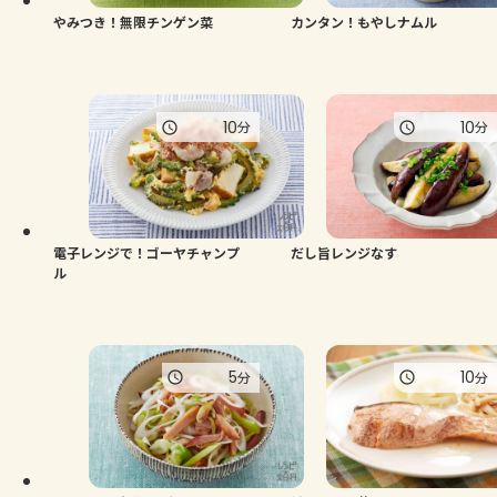
やみつき！無限チンゲン菜
カンタン！もやしナムル
10
10
分
分
電子レンジで！ゴーヤチャンプ
だし旨レンジなす
ル
5
10
分
分