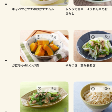
キャベツとツナのおかずナムル
レンジで簡単！ほうれん草のお
ひたし
15
5
分
分
かぼちゃのレンジ煮
やみつき！無限長ねぎ
5
3
分
分