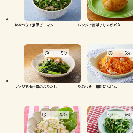
よくあるお問い合わせ
お買い物
やみつき！無限ピーマン
レンジで簡単♪じゃがバター
AJINOMOTO PARK とは
5
5
分
分
レンジで小松菜のおひたし
やみつき！無限にんじん
20
5
分
分