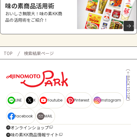
味の素商品活用術
おいしさ無限大！味の素KK商
品の活用術をご紹介！
TOP
検索結果ページ
BACK TO TOP
LINE
X
Youtube
Pinterest
Instagram
facebook
MAIL
オンラインショップ
味の素KK商品情報サイト