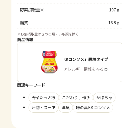
野菜摂取量※
197 g
脂質
16.8 g
※
野菜摂取量はきのこ類・いも類を除く
商品情報
「味の素KKコンソメ」顆粒タイプ
商品・アレルギー情報をみる
関連キーワード
野菜たっぷり
こだわり手作り
かぼちゃ
汁物・スープ
洋風
味の素KK コンソメ