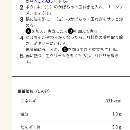
ぎは
みじん切り
にする。
2
ボウルに（１）のかぼちゃ・玉ねぎを入れ、「コンソ
メ」をまぶす。
3
鍋に油を熱し、（２）のかぼちゃ・玉ねぎをサッと炒
める。
を加え、煮立ったら
を加えて煮る。
Ａ
Ｂ
4
かぼちゃがやわらかくなったら、月桂樹の葉を取り除
き、ミキサーにかける。
再度鍋に移し入れ、
を加えてひと煮立ちさせる。
Ｃ
5
器に盛り、生クリームを丸くたらし、パセリを散ら
す。
栄養情報（1人分）
エネルギー
331 kcal
塩分
1.3 g
たんぱく質
5.8 g