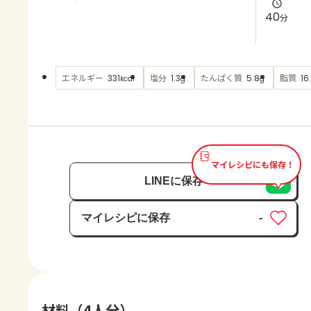
よくあるお問い合わせ
40
分
お買い物
エネルギー
塩分
たんぱく質
脂質
331
1.3
5.8
16
kcal
g
g
AJINOMOTO PARK とは
マイレシピにも保存！
LINEに保存
マイレシピに保存
-
保存済み
材料（4人分）