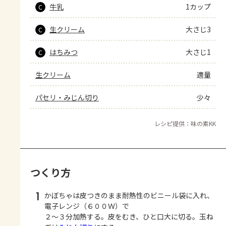
牛乳
1カップ
C
生クリーム
大さじ3
C
はちみつ
大さじ1
C
生クリーム
適量
パセリ・みじん切り
少々
レシピ提供：味の素KK
つくり方
1
かぼちゃは皮つきのまま耐熱性のビニール袋に入れ、
電子レンジ（６００Ｗ）で
２～３分加熱する。皮をむき、ひと口大に切る。玉ね