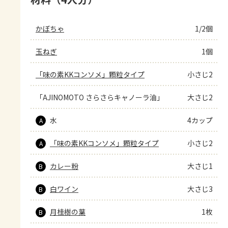
かぼちゃ
1/2個
玉ねぎ
1個
「味の素KKコンソメ」顆粒タイプ
小さじ2
「AJINOMOTO さらさらキャノーラ油」
大さじ2
水
4カップ
A
「味の素KKコンソメ」顆粒タイプ
小さじ2
A
カレー粉
大さじ1
B
白ワイン
大さじ3
B
月桂樹の葉
1枚
B