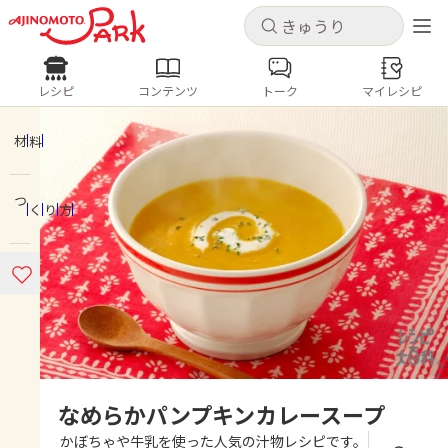
キャンセル
キャンセル
レシピ
コンテンツ
トーク
マイレシピ
レシピ
コンテンツ
ログインするとレシピを保存できます
ログイン
新規登録
材料
人気の食材・レシピ
つくり方
ホーム
きゅうり
なす
トマト
とうもろこし
ピーマン
みょうが
ゴーヤ
コンテンツ
レシピ
トーク
なめらかパンプキンカレースープ
かぼちゃや牛乳を使った人気の汁物レシピです。