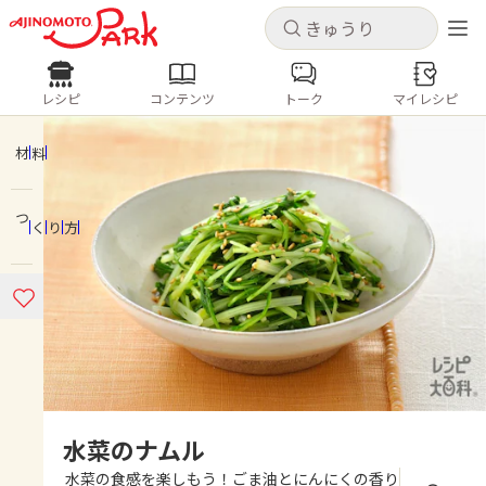
キャンセル
キャンセル
レシピ
コンテンツ
トーク
マイレシピ
レシピ
コンテンツ
ログインするとレシピを保存できます
ログイン
新規登録
材料
人気の食材・レシピ
つくり方
ホーム
きゅうり
なす
トマト
とうもろこし
ピーマン
みょうが
ゴーヤ
コンテンツ
レシピ
トーク
水菜のナムル
水菜の食感を楽しもう！ごま油とにんにくの香り