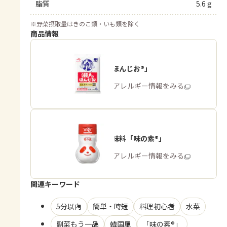
脂質
5.6 g
※
野菜摂取量はきのこ類・いも類を除く
商品情報
「瀬戸のほんじお®」
商品・アレルギー情報をみる
うま味調味料「味の素®」
商品・アレルギー情報をみる
関連キーワード
5分以内
簡単・時短
料理初心者
水菜
副菜もう一品
韓国風
「味の素®」