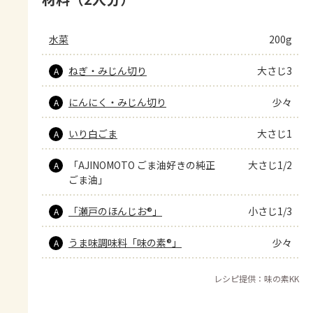
水菜
200g
ねぎ・みじん切り
大さじ3
A
にんにく・みじん切り
少々
A
いり白ごま
大さじ1
A
「AJINOMOTO ごま油好きの純正
大さじ1/2
A
ごま油」
「瀬戸のほんじお®」
小さじ1/3
A
うま味調味料「味の素®」
少々
A
レシピ提供：味の素KK