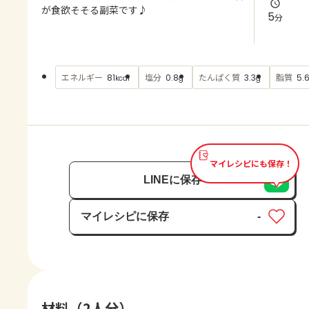
よくあるお問い合わせ
が食欲そそる副菜です♪
5
分
お買い物
エネルギー
塩分
たんぱく質
脂質
81
0.8
3.3
5.
kcal
g
g
AJINOMOTO PARK とは
マイレシピにも保存！
LINEに保存
マイレシピに保存
-
保存済み
材料（2人分）