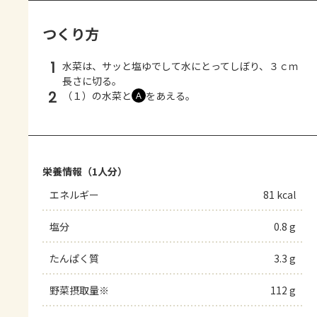
つくり方
1
水菜は、サッと塩ゆでして水にとってしぼり、３ｃｍ
長さに切る。
2
（１）の水菜と
をあえる。
Ａ
栄養情報（1人分）
エネルギー
81 kcal
塩分
0.8 g
たんぱく質
3.3 g
野菜摂取量※
112 g