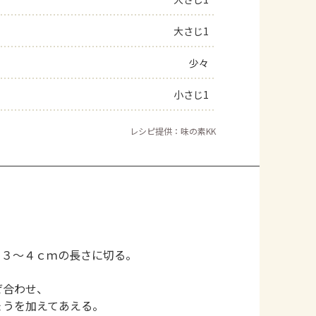
よくあるお問い合わせ
大さじ1
少々
お買い物
小さじ1
AJINOMOTO PARK とは
レシピ提供：味の素KK
て３～４ｃｍの長さに切る。
ぜ合わせ、
ょうを加えてあえる。