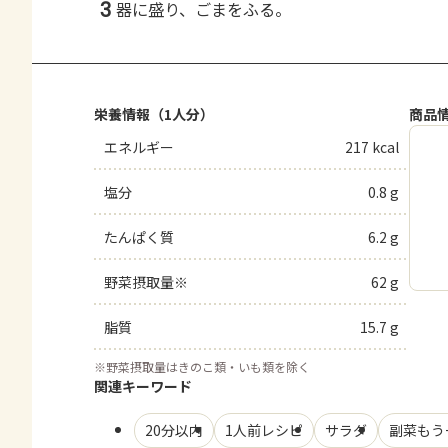
3
器に盛り、ごまをふる。
栄養情報（1人分）
商品
エネルギー
217 kcal
塩分
0.8 g
たんぱく質
6.2 g
野菜摂取量※
62 g
脂質
15.7 g
※
野菜摂取量はきのこ類・いも類を除く
関連キーワード
20分以内
1人前レシピ
サラダ
副菜もう