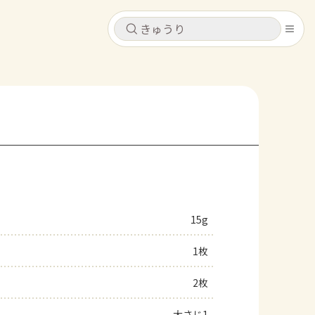
キャンセル
キャンセル
シピ
コンテンツ
ログインするとレシピを保存できます
ログイン
新規登録
レシピ
ホーム
なす
トマト
とうもろこし
ピーマン
みょうが
15g
コンテンツ
1枚
レシピ
2枚
トーク
大さじ1