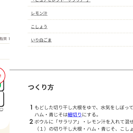
レモン汁
こしょう
もっと見る
脂質
15.7
いり白ごま
g
！
つくり方
1
もどした切り干し大根をゆで、水気をしぼっ
ハム・青じそは
細切り
にする。
2
ボウルに「サラリア」・レモン汁を入れて混
（１）の切り干し大根・ハム・青じそ、こし