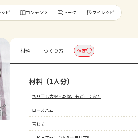
レシピ
コンテンツ
トーク
マイレシピ
レ
材料
つくり方
保存
人気の食材・
材料（1人分）
きゅうり
ゴーヤ
切り干し大根・乾燥、もどしておく
ロースハム
青じそ
「ピュアセレクト® サラリア®」