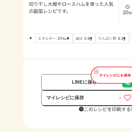
切り干し大根やロースハムを使った人気
の副菜レシピです。
20
分
エネルギー
塩分
たんぱく質
217
0.8
6.2
kcal
g
g
マイレシピにも保存
LINEに保存
マイレシピに保存
-
保存済み
このレシピを印刷する