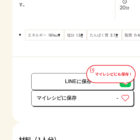
よくあるお問い合わせ
す。
20
分
お買い物
エネルギー
塩分
たんぱく質
脂質
191
1.3
3.7
11.4
kcal
g
g
AJINOMOTO PARK とは
マイレシピにも保存！
LINEに保存
マイレシピに保存
-
保存済み
材料（1人分）