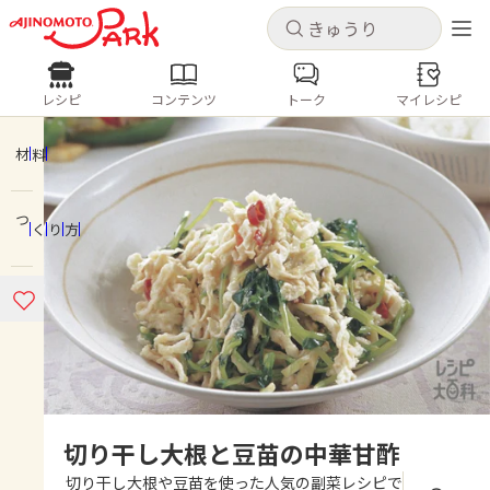
キャンセル
キャンセル
レシピ
コンテンツ
トーク
マイレシピ
レシピ
コンテンツ
ログインするとレシピを保存できます
ログイン
新規登録
材料
人気の食材・レシピ
つくり方
ホーム
きゅうり
なす
トマト
とうもろこし
ピーマン
みょうが
ゴーヤ
コンテンツ
レシピ
トーク
切り干し大根と豆苗の中華甘酢
切り干し大根や豆苗を使った人気の副菜レシピで