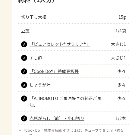
切り干し大根
15g
豆苗
1/4袋
「ピュアセレクト® サラリア®」
大さじ1
A
すし酢
大さじ1
A
「Cook Do®」熟成豆板醤
少々
A
しょうが汁
少々
A
「AJINOMOTO ごま油好きの純正ごま
少々
A
油」
赤唐がらし（乾）・小口切り
1/2本
A
＊
「Cook Do」熟成豆板醤 小さじ１は、チューブで８ｃｍ（約５