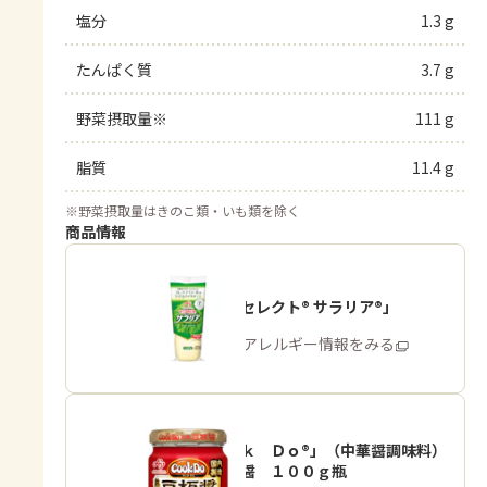
塩分
1.3 g
たんぱく質
3.7 g
野菜摂取量※
111 g
脂質
11.4 g
※
野菜摂取量はきのこ類・いも類を除く
商品情報
「ピュアセレクト® サラリア®」
商品・アレルギー情報をみる
「Ｃｏｏｋ Ｄｏ®」（中華醤調味料）
熟成豆板醤 １００ｇ瓶