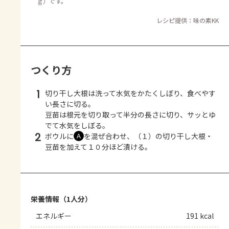
ｇ）です。
レシピ提供：味の素KK
つくり方
1
切り干し大根は洗って水気をかたくしぼり、食べやす
い長さに切る。
豆苗は根元を切り取って半分の長さに切り、サッとゆ
でて水気をしぼる。
2
ボウルに
を混ぜ合わせ、（１）の切り干し大根・
Ａ
豆苗を加えて１０分ほど漬ける。
栄養情報（1人分）
エネルギー
191 kcal