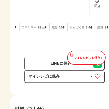
よくあるお問い合わせ
10
分
お買い物
エネルギー
塩分
たんぱく質
脂質
93
1.6
3.4
8
kcal
g
g
g
AJINOMOTO PARK とは
マイレシピにも保存！
LINEに保存
マイレシピに保存
-
保存済み
材料（2人分）