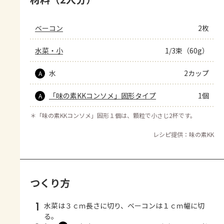
ベーコン
2枚
水菜・小
1/3束（60g）
水
2カップ
A
「味の素KKコンソメ」固形タイプ
1個
A
＊
「味の素KKコンソメ」固形１個は、顆粒で小さじ2杯です。
レシピ提供：味の素KK
つくり方
1
水菜は３ｃｍ長さに切り、ベーコンは１ｃｍ幅に切
る。