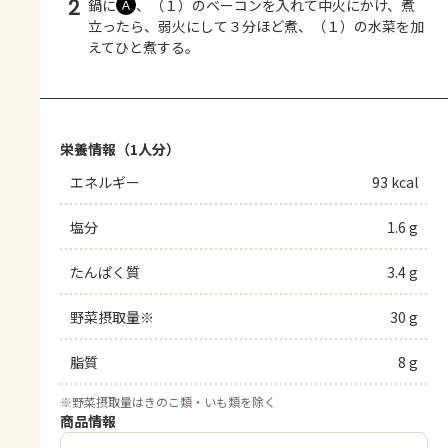
2
鍋に
、（１）のベーコンを入れて中火にかけ、煮
Ａ
立ったら、弱火にして３分ほど煮、（１）の水菜を加
えてひと煮する。
栄養情報（1人分）
エネルギー
93 kcal
塩分
1.6 g
たんぱく質
3.4 g
野菜摂取量※
30 g
脂質
8 g
※
野菜摂取量はきのこ類・いも類を除く
商品情報