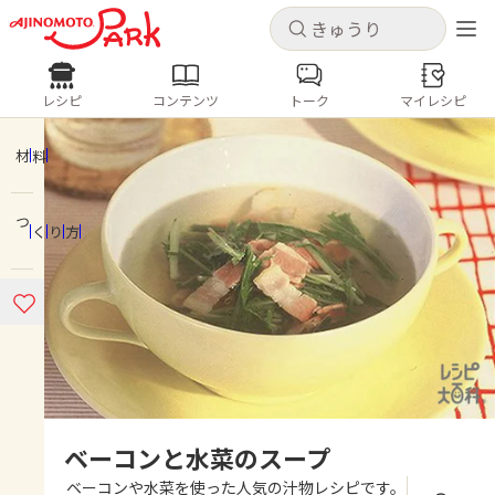
キャンセル
キャンセル
レシピ
コンテンツ
トーク
マイレシピ
レシピ
コンテンツ
ログインするとレシピを保存できます
ログイン
新規登録
材料
人気の食材・レシピ
つくり方
ホーム
きゅうり
なす
トマト
とうもろこし
ピーマン
みょうが
ゴーヤ
コンテンツ
レシピ
トーク
ベーコンと水菜のスープ
ベーコンや水菜を使った人気の汁物レシピです。