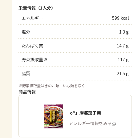
栄養情報（1人分）
エネルギー
599 kcal
塩分
1.3 g
たんぱく質
14.7 g
野菜摂取量※
117 g
脂質
21.5 g
※
野菜摂取量はきのこ類・いも類を除く
商品情報
「Cook Do®」麻婆茄子用
商品・アレルギー情報をみる