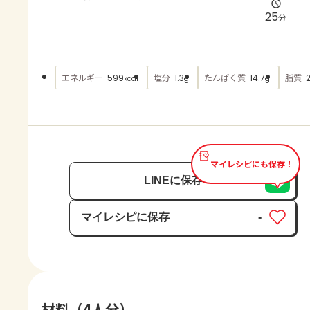
よくあるお問い合わせ
25
分
お買い物
エネルギー
塩分
たんぱく質
脂質
599
1.3
14.7
2
kcal
g
g
AJINOMOTO PARK とは
マイレシピにも保存！
LINEに保存
マイレシピに保存
-
保存済み
材料（4人分）