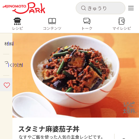
キャンセル
キャンセル
レシピ
コンテンツ
トーク
マイレシピ
レシピ
コンテンツ
ログインするとレシピを保存できます
ログイン
新規登録
材料
人気の食材・レシピ
つくり方
ホーム
きゅうり
なす
トマト
とうもろこし
ピーマン
みょうが
ゴーヤ
コンテンツ
レシピ
トーク
スタミナ麻婆茄子丼
なすやご飯を使った人気の主食レシピです。