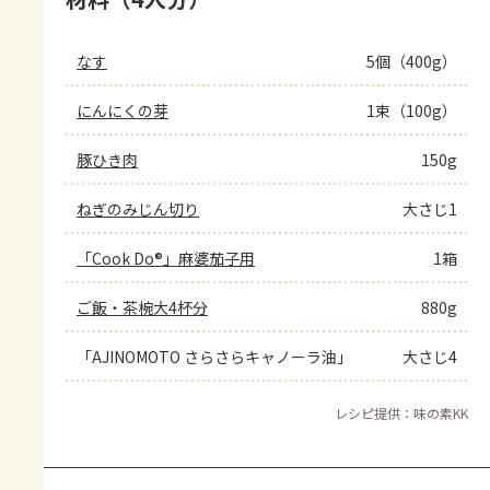
なす
5個（400g）
にんにくの芽
1束（100g）
豚ひき肉
150g
ねぎのみじん切り
大さじ1
「Cook Do®」麻婆茄子用
1箱
ご飯・茶椀大4杯分
880g
「AJINOMOTO さらさらキャノーラ油」
大さじ4
レシピ提供：味の素KK