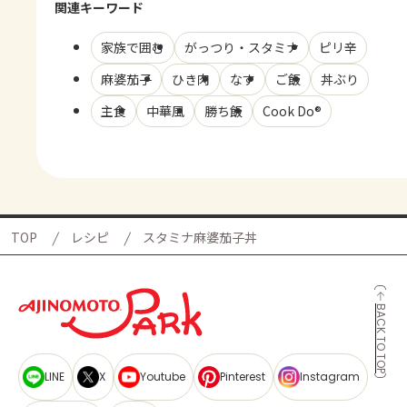
関連キーワード
家族で囲む
がっつり・スタミナ
ピリ辛
麻婆茄子
ひき肉
なす
ご飯
丼ぶり
主食
中華風
勝ち飯
Cook Do®
TOP
レシピ
スタミナ麻婆茄子丼
BACK TO TOP
LINE
X
Youtube
Pinterest
Instagram