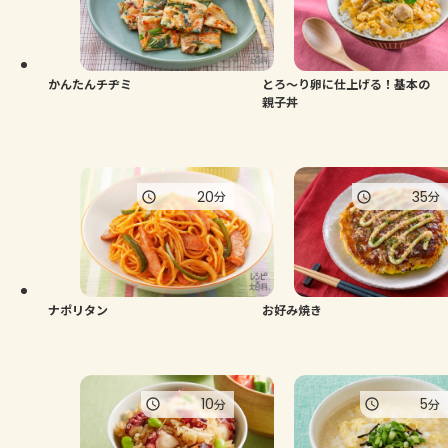
よくあるお問い合わせ
お買い物
かんたんチヂミ
とろ～り卵に仕上げる！基本の
親子丼
AJINOMOTO PARK とは
20
35
分
分
ナポリタン
お好み焼き
10
5
分
分