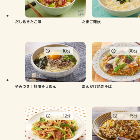
だし炊きたこ飯
たまご雑炊
10
30
分
分
やみつき！無限そうめん
あんかけ焼きそば
12
15
分
分