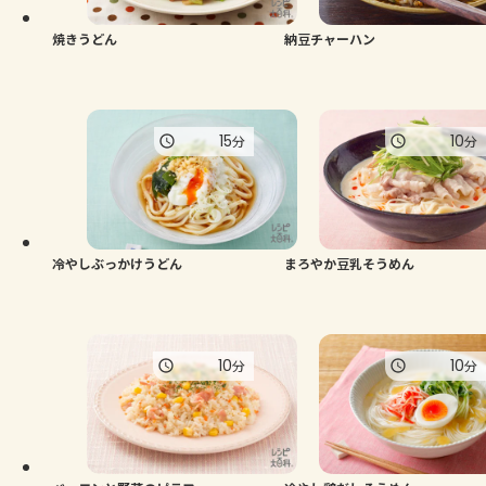
焼きうどん
納豆チャーハン
15
10
分
分
冷やしぶっかけうどん
まろやか豆乳そうめん
10
10
分
分