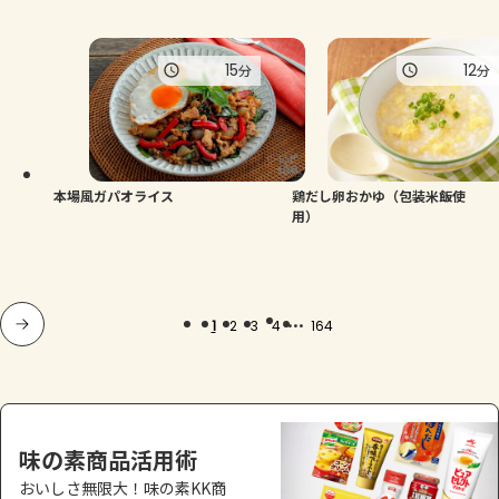
15
12
分
分
本場風ガパオライス
鶏だし卵おかゆ（包装米飯使
用）
...
1
2
3
4
164
味の素商品活用術
おいしさ無限大！味の素KK商