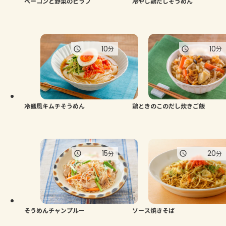
ベーコンと野菜のピラフ
冷やし鶏だしそうめん
10
10
分
分
冷麺風キムチそうめん
鶏ときのこのだし炊きご飯
15
20
分
分
そうめんチャンプルー
ソース焼きそば