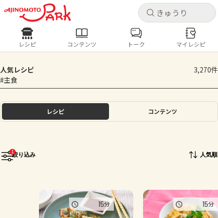
キャ
キャ
レシピ
コンテンツ
トーク
マイレシピ
レシピ
コンテンツ
ログインするとレシピを保存できます
人気レシピ
3,270件
ログイン
新規登録
#主食
人気の食材・レシピ
ホーム
レシピ
コンテンツ
きゅうり
なす
トマト
とうもろこし
ピーマン
みょうが
ゴーヤ
コンテンツ
1
絞り込み
人気順
レシピ
トーク
15
15
分
分