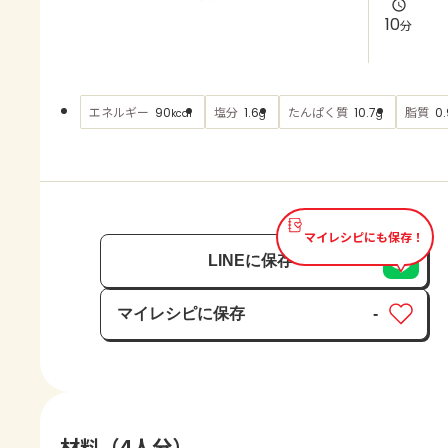
よくあるお問い合わせ
10
分
お買い物
エネルギー
塩分
たんぱく質
脂質
90
1.6
10.7
0.
kcal
g
g
AJINOMOTO PARK とは
マイレシピにも保存！
LINEに保存
マイレシピに保存
-
保存済み
材料（4人分）