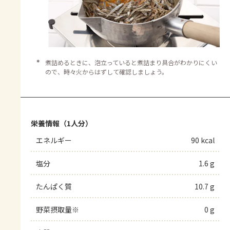
＊
煮詰めるときに、泡立っていると煮詰まり具合がわかりにくい
ので、時々火からはずして確認しましょう。
栄養情報（1人分）
エネルギー
90 kcal
塩分
1.6 g
たんぱく質
10.7 g
野菜摂取量※
0 g