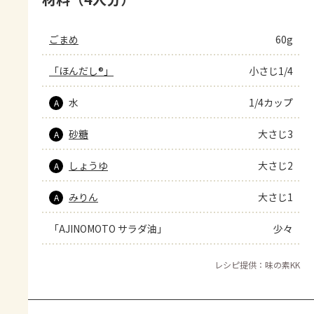
ごまめ
60g
「ほんだし®」
小さじ1/4
水
1/4カップ
A
砂糖
大さじ3
A
しょうゆ
大さじ2
A
みりん
大さじ1
A
「AJINOMOTO サラダ油」
少々
レシピ提供：味の素KK