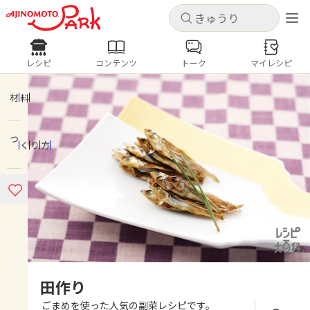
キャンセル
キャンセル
レシピ
コンテンツ
トーク
マイレシピ
レシピ
コンテンツ
ログインするとレシピを保存できます
ログイン
新規登録
材料
人気の食材・レシピ
つくり方
ホーム
きゅうり
なす
トマト
とうもろこし
ピーマン
みょうが
ゴーヤ
コンテンツ
レシピ
トーク
田作り
ごまめを使った人気の副菜レシピです。