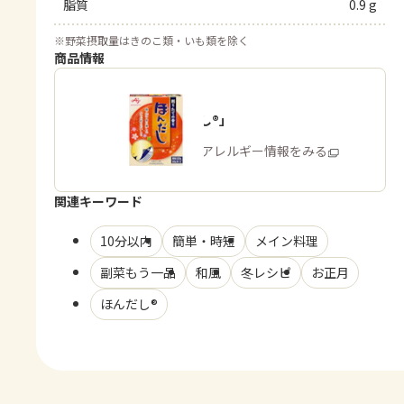
脂質
0.9 g
※
野菜摂取量はきのこ類・いも類を除く
商品情報
「ほんだし®」
商品・アレルギー情報をみる
関連キーワード
10分以内
簡単・時短
メイン料理
副菜もう一品
和風
冬レシピ
お正月
ほんだし®