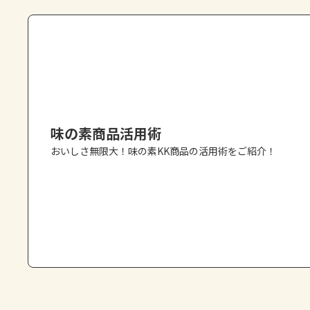
味の素商品活用術
おいしさ無限大！味の素KK商品の活用術をご紹介！