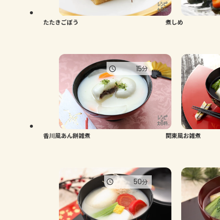
たたきごぼう
煮しめ
15
分
香川風あん餅雑煮
関東風お雑煮
50
分