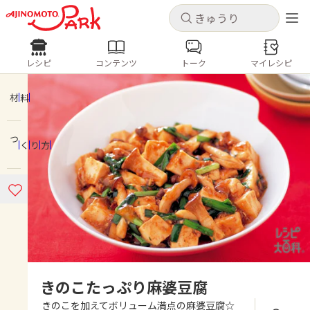
キャンセル
キャンセル
レシピ
コンテンツ
トーク
マイレシピ
レシピ
コンテンツ
ログインするとレシピを保存できます
ログイン
新規登録
材料
人気の食材・レシピ
つくり方
ホーム
きゅうり
なす
トマト
とうもろこし
ピーマン
みょうが
ゴーヤ
コンテンツ
レシピ
トーク
きのこたっぷり麻婆豆腐
きのこを加えてボリューム満点の麻婆豆腐☆