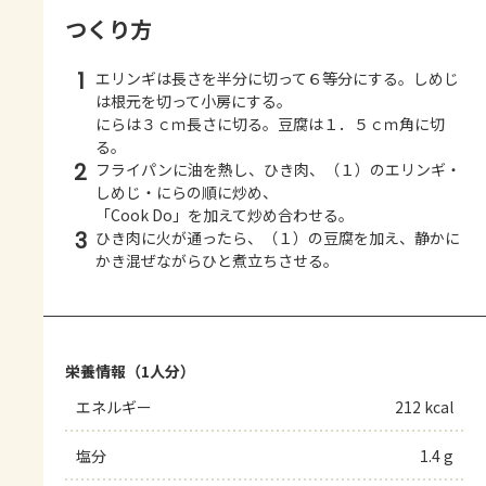
つくり方
1
エリンギは長さを半分に切って６等分にする。しめじ
は根元を切って小房にする。
にらは３ｃｍ長さに切る。豆腐は１．５ｃｍ角に切
る。
2
フライパンに油を熱し、ひき肉、（１）のエリンギ・
しめじ・にらの順に炒め、
「Cook Do」を加えて炒め合わせる。
3
ひき肉に火が通ったら、（１）の豆腐を加え、静かに
かき混ぜながらひと煮立ちさせる。
栄養情報（1人分）
エネルギー
212 kcal
塩分
1.4 g