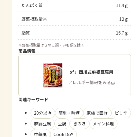
たんぱく質
11.4 g
野菜摂取量※
12 g
脂質
16.7 g
※
野菜摂取量はきのこ類・いも類を除く
商品情報
「Cook Do®」四川式麻婆豆腐用
商品・アレルギー情報をみる
関連キーワード
20分以内
簡単・時短
家族で囲む
ピリ辛
麻婆豆腐
豆腐
きのこ
メイン料理
中華風
Cook Do®