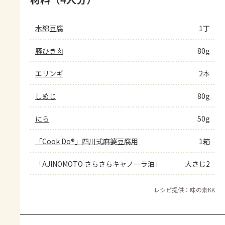
木綿豆腐
1丁
豚ひき肉
80g
エリンギ
2本
しめじ
80g
にら
50g
「Cook Do®」四川式麻婆豆腐用
1箱
「AJINOMOTO さらさらキャノーラ油」
大さじ2
レシピ提供：味の素KK