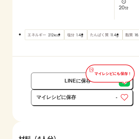
よくあるお問い合わせ
20
分
お買い物
エネルギー
塩分
たんぱく質
脂質
212
1.4
11.4
16
kcal
g
g
AJINOMOTO PARK とは
マイレシピにも保存！
LINEに保存
マイレシピに保存
-
保存済み
材料（4人分）