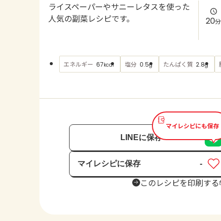
ライスペーパーやサニーレタスを使った
人気の副菜レシピです。
20
分
エネルギー
塩分
たんぱく質
67
0.5
2.8
kcal
g
g
マイレシピにも保存
LINEに保存
マイレシピに保存
-
保存済み
このレシピを印刷する