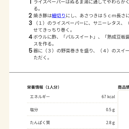
1
ライスペーパーはぬるま湯に通してやわらか
る。
2
焼き豚は
細切り
にし、あさつきは５ｃｍ長さ
3
（１）のライスペーパーに、サニーレタス、
せてきっちり巻く。
4
ボウルに酢、「パルスイート」、「熟成豆板
スを作る。
5
器に（３）の野菜巻きを盛り、（４）のスイ
ただく。
栄養情報（1人分）
商品
エネルギー
67 kcal
塩分
0.5 g
たんぱく質
2.8 g