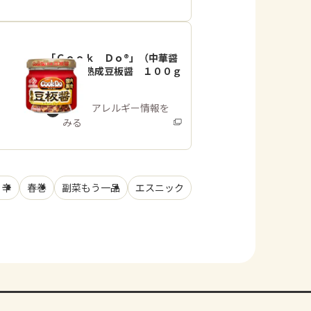
「Ｃｏｏｋ Ｄｏ®」（中華醤
調味料）熟成豆板醤 １００ｇ
瓶
商品・アレルギー情報を
みる
リ辛
春巻
副菜もう一品
エスニック