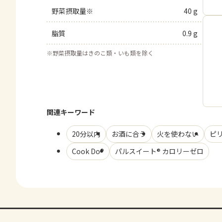
野菜摂取量※
40 g
脂質
0.9 g
※
野菜摂取量はきのこ類・いも類を除く
関連キーワード
20分以内
お酒に合う
火を使わない
ピ
Cook Do®
パルスイート® カロリーゼロ