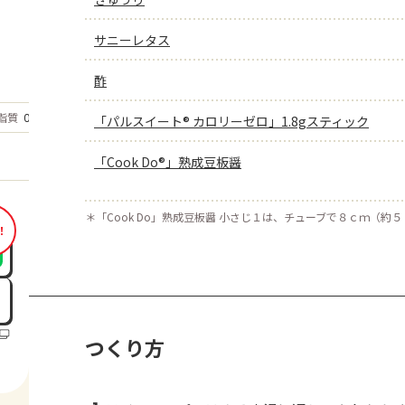
サニーレタス
酢
もっと見る
脂質
0.9
「パルスイート® カロリーゼロ」1.8gスティック
g
「Cook Do®」熟成豆板醤
＊
「Cook Do」熟成豆板醤 小さじ１は、チューブで８ｃｍ（約
！
つくり方