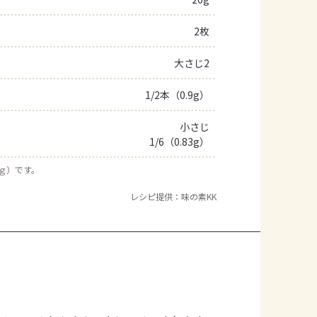
よくあるお問い合わせ
2枚
大さじ2
お買い物
1/2本（0.9g）
AJINOMOTO PARK とは
小さじ
1/6（0.83g）
５ｇ）です。
レシピ提供：味の素KK