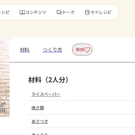
レシピ
コンテンツ
トーク
マイレシピ
レ
材料
つくり方
保存
人気の食材・
材料（2人分）
きゅうり
ゴーヤ
ライスペーパー
焼き豚
あさつき
きゅうり