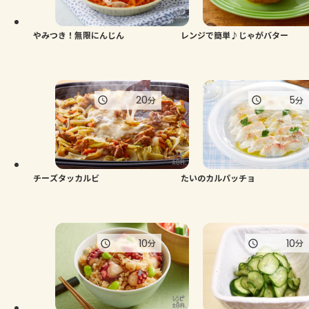
やみつき！無限にんじん
レンジで簡単♪じゃがバター
20
5
分
分
チーズタッカルビ
たいのカルパッチョ
10
10
分
分