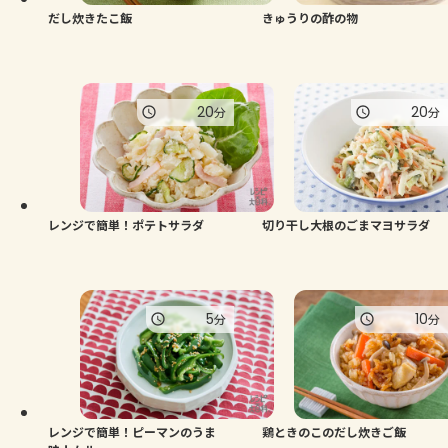
だし炊きたこ飯
きゅうりの酢の物
20
20
分
分
レンジで簡単！ポテトサラダ
切り干し大根のごまマヨサラダ
5
10
分
分
レンジで簡単！ピーマンのうま
鶏ときのこのだし炊きご飯