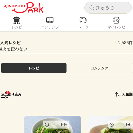
キャ
キャ
レシピ
コンテンツ
トーク
マイレシピ
レシピ
コンテンツ
ログインするとレシピを保存できます
人気レシピ
2,586件
ログイン
新規登録
#火を使わない
人気の食材・レシピ
ホーム
レシピ
コンテンツ
きゅうり
なす
トマト
とうもろこし
ピーマン
みょうが
ゴーヤ
コンテンツ
1
絞り込み
人気順
レシピ
トーク
5
1
分
分