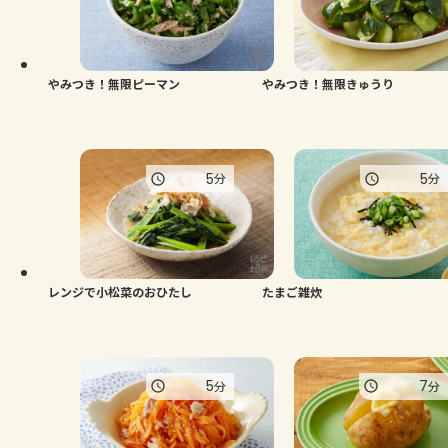
よくあるお問い合わせ
お買い物
やみつき！無限ピーマン
やみつき！無限きゅうり
AJINOMOTO PARK とは
5
5
分
分
レンジで小松菜のおひたし
たまご雑炊
5
7
分
分