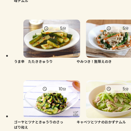
味ナムル
5
5
分
分
うま辛 たたききゅうり
やみつき！無限えのき
10
5
分
分
ゴーヤとツナときゅうりのさっ
キャベツとツナのおかずナムル
ぱり和え