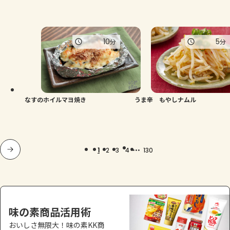
10
5
分
分
なすのホイルマヨ焼き
うま辛 もやしナムル
...
1
2
3
4
130
味の素商品活用術
おいしさ無限大！味の素KK商