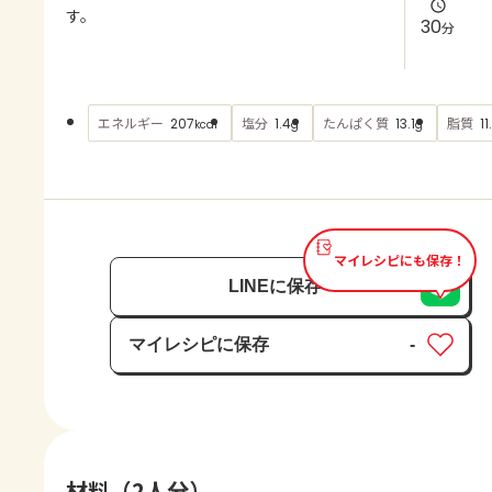
よくあるお問い合わせ
す。
30
分
お買い物
エネルギー
塩分
たんぱく質
脂質
207
1.4
13.1
11
kcal
g
g
AJINOMOTO PARK とは
マイレシピにも保存！
LINEに保存
マイレシピに保存
-
保存済み
材料（2人分）