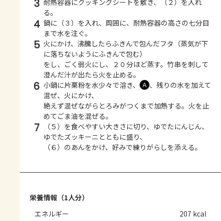
3
耐熱容器にクッキングシートを敷き、（２）を入れ
る。
4
鍋に（３）を入れ、周囲に、耐熱容器の高さの七分目
まで水を注ぐ。
5
火にかけ、沸騰したらふきんで包んだフタ（蒸気が下
に落ちないようにふきんで包む）
をし、ごく弱火にし、２０分ほど蒸す。竹串を刺して
澄んだ汁が出たら火を止める。
6
小鍋に片栗粉を水少々で溶き、
、残りの水を加えて
Ａ
混ぜ、火にかけ、
絶えず混ぜながらとろみがつくまで加熱する。火を止
めてごま油を混ぜる。
7
（５）を食べやすい大きさに切り、ゆでたにんじん、
ゆでたズッキーニとともに盛り、
（６）のあんをかけ、好みで練りがらしを添える。
栄養情報（1人分）
エネルギー
207 kcal