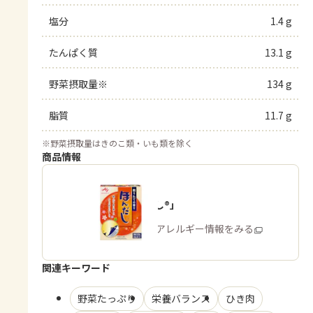
塩分
1.4 g
たんぱく質
13.1 g
野菜摂取量※
134 g
脂質
11.7 g
※
野菜摂取量はきのこ類・いも類を除く
商品情報
「ほんだし®」
商品・アレルギー情報をみる
関連キーワード
野菜たっぷり
栄養バランス
ひき肉