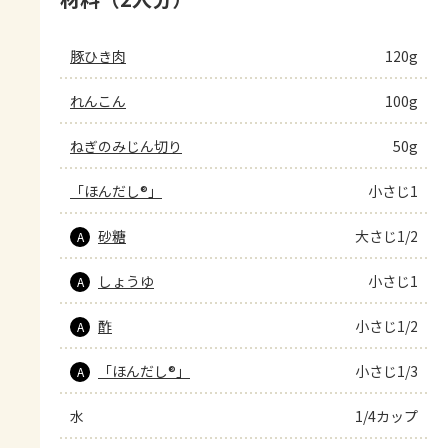
豚ひき肉
120g
れんこん
100g
ねぎのみじん切り
50g
「ほんだし®」
小さじ1
砂糖
大さじ1/2
A
しょうゆ
小さじ1
A
酢
小さじ1/2
A
「ほんだし®」
小さじ1/3
A
水
1/4カップ