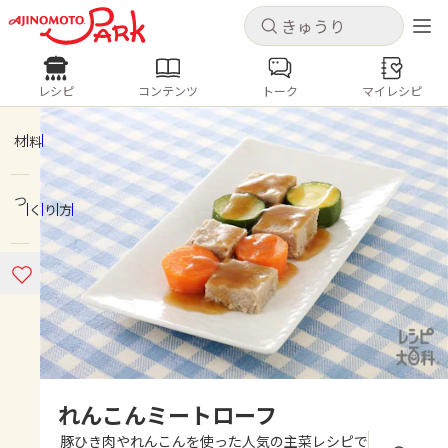
キャンセル
キャンセル
レシピ
コンテンツ
トーク
マイレシピ
レシピ
コンテンツ
ログインするとレシピを保存できます
ログイン
新規登録
材料
人気の食材・レシピ
つくり方
ホーム
きゅうり
なす
トマト
とうもろこし
ピーマン
みょうが
ゴーヤ
コンテンツ
レシピ
トーク
れんこんミートローフ
豚ひき肉やれんこんを使った人気の主菜レシピで