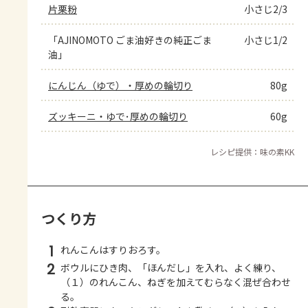
片栗粉
小さじ2/3
「AJINOMOTO ごま油好きの純正ごま
小さじ1/2
油」
にんじん（ゆで）・厚めの輪切り
80g
ズッキーニ・ゆで･厚めの輪切り
60g
レシピ提供：味の素KK
つくり方
1
れんこんはすりおろす。
2
ボウルにひき肉、「ほんだし」を入れ、よく練り、
（１）のれんこん、ねぎを加えてむらなく混ぜ合わせ
る。