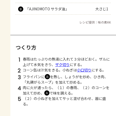
「AJINOMOTO サラダ油」
大さじ1
B
レシピ提供：味の素KK
つくり方
1
春雨はたっぷりの熱湯に入れて３分ほどおく。ザルに
上げて水気をきり、
ザク切り
にする。
2
コーン缶は汁気をきる。小ねぎは
小口切り
にする。
3
フライパンに
を熱し、しょうがを炒め、ひき肉、
Ｂ
「丸鶏がらスープ」を加えて炒める。
4
肉に火が通ったら、（１）の春雨、（２）のコーンを
加えて炒め、
で味を調える。
Ａ
5
（２）の小ねぎを加えてサッと混ぜ合わせ、器に盛
る。