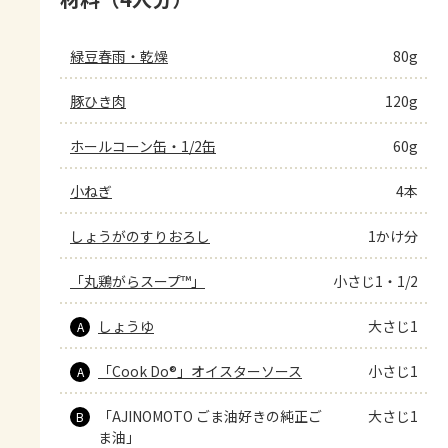
緑豆春雨・乾燥
80g
豚ひき肉
120g
ホールコーン缶・1/2缶
60g
小ねぎ
4本
しょうがのすりおろし
1かけ分
「丸鶏がらスープ™」
小さじ1・1/2
しょうゆ
大さじ1
A
「Cook Do®」オイスターソース
小さじ1
A
「AJINOMOTO ごま油好きの純正ご
大さじ1
B
ま油」