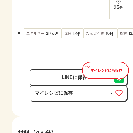
よくあるお問い合わせ
25
分
お買い物
エネルギー
塩分
たんぱく質
脂質
217
1.4
6.4
12
kcal
g
g
AJINOMOTO PARK とは
マイレシピにも保存！
LINEに保存
マイレシピに保存
-
保存済み
材料（4人分）