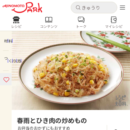
キャンセル
キャンセル
レシピ
コンテンツ
トーク
マイレシピ
レシピ
コンテンツ
ログインするとレシピを保存できます
ログイン
新規登録
材料
人気の食材・レシピ
つくり方
ホーム
きゅうり
なす
トマト
とうもろこし
ピーマン
みょうが
ゴーヤ
コンテンツ
レシピ
トーク
春雨とひき肉の炒めもの
お弁当のおかずにもおすすめ