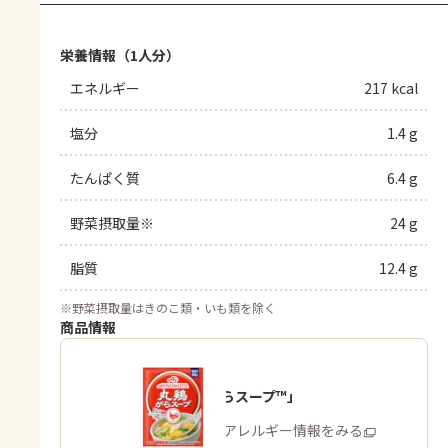
栄養情報（1人分）
エネルギー
217 kcal
塩分
1.4 g
たんぱく質
6.4 g
野菜摂取量※
24 g
脂質
12.4 g
※
野菜摂取量はきのこ類・いも類を除く
商品情報
「丸鶏がらスープ™」
商品・アレルギー情報をみる