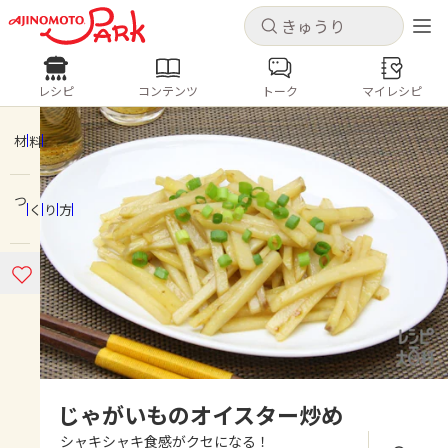
キャンセル
キャンセル
レシピ
コンテンツ
トーク
マイレシピ
レシピ
コンテンツ
ログインするとレシピを保存できます
ログイン
新規登録
材料
人気の食材・レシピ
つくり方
ホーム
きゅうり
なす
トマト
とうもろこし
ピーマン
みょうが
ゴーヤ
コンテンツ
レシピ
トーク
じゃがいものオイスター炒め
シャキシャキ食感がクセになる！