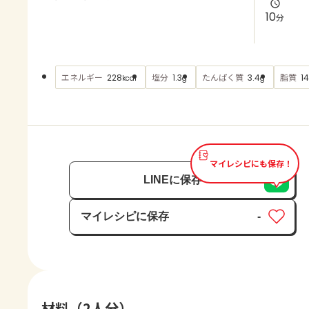
よくあるお問い合わせ
10
分
お買い物
エネルギー
塩分
たんぱく質
脂質
228
1.3
3.4
14
kcal
g
g
AJINOMOTO PARK とは
マイレシピにも保存！
LINEに保存
マイレシピに保存
-
保存済み
材料（2人分）