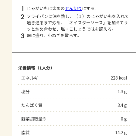
1
じゃがいもは太めの
せん切り
にする。
2
フライパンに油を熱し、（１）のじゃがいもを入れて
透き通るまで炒め、「オイスターソース」を加えてサ
ッと炒め合わせ、塩・こしょうで味を調える。
3
器に盛り、小ねぎを散らす。
栄養情報（1人分）
エネルギー
228 kcal
塩分
1.3 g
たんぱく質
3.4 g
野菜摂取量※
0 g
脂質
14.2 g