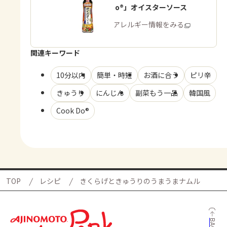
「Cook Do®」オイスターソース
商品・アレルギー情報をみる
関連キーワード
10分以内
簡単・時短
お酒に合う
ピリ辛
きゅうり
にんじん
副菜もう一品
韓国風
Cook Do®
TOP
レシピ
きくらげときゅうりのうまうまナムル