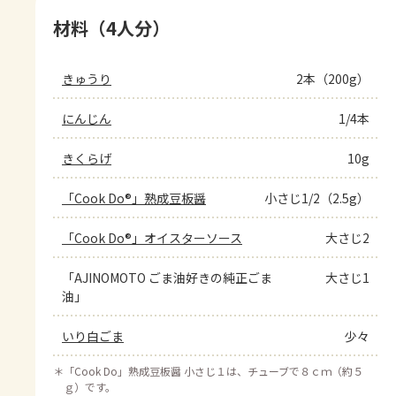
材料（4人分）
きゅうり
2本（200g）
にんじん
1/4本
きくらげ
10g
「Cook Do®」熟成豆板醤
小さじ1/2（2.5g）
「Cook Do®」オイスターソース
大さじ2
「AJINOMOTO ごま油好きの純正ごま
大さじ1
油」
いり白ごま
少々
＊
「Cook Do」熟成豆板醤 小さじ１は、チューブで８ｃｍ（約５
ｇ）です。