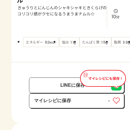
よくあるお問い合わせ
きゅうりとにんじんのシャキシャキときくらげの
コリコリ感がクセになるうまうまナムル☆
10
分
お買い物
AJINOMOTO PARK とは
エネルギー
塩分
たんぱく質
脂質
62
1.1
1.5
3.6
kcal
g
g
g
マイレシピにも保存！
LINEに保存
マイレシピに保存
-
保存済み