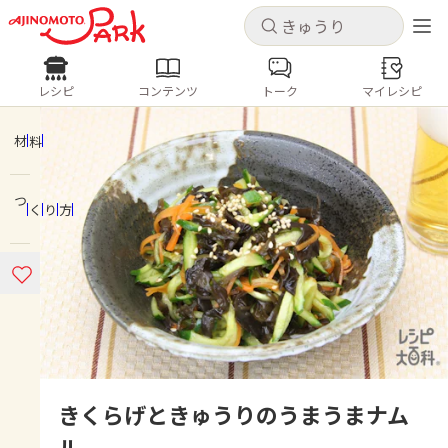
キャンセル
キャンセル
レシピ
コンテンツ
トーク
マイレシピ
レシピ
コンテンツ
ログインするとレシピを保存できます
ログイン
新規登録
材料
人気の食材・レシピ
つくり方
ホーム
きゅうり
なす
トマト
とうもろこし
ピーマン
みょうが
ゴーヤ
コンテンツ
レシピ
トーク
きくらげときゅうりのうまうまナム
ル