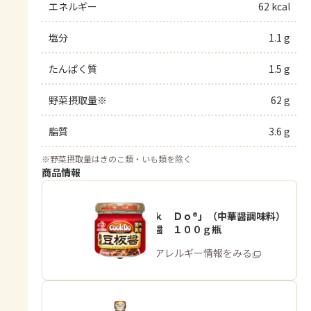
エネルギー
62 kcal
塩分
1.1 g
たんぱく質
1.5 g
野菜摂取量※
62 g
脂質
3.6 g
※
野菜摂取量はきのこ類・いも類を除く
商品情報
「Ｃｏｏｋ Ｄｏ®」（中華醤調味料）
熟成豆板醤 １００ｇ瓶
商品・アレルギー情報をみる