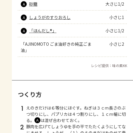
砂糖
大さじ1/2
A
しょうがのすりおろし
小さじ1
A
「ほんだし®」
小さじ1/2
A
「AJINOMOTO ごま油好きの純正ごま
小さじ2
油」
レシピ提供：味の素KK
つくり方
1
えのきだけは６等分にほぐす。ねぎは３ｃｍ長さのぶ
つ切りにし、パプリカは４つ割りにし、１ｃｍ幅に切
る。
は混ぜ合わせておく。
Ａ
2
豚肉を広げてしょうゆを手の平でたたくようにしてな
じませる。しょうが、（１）のえのきだけをのせて巻