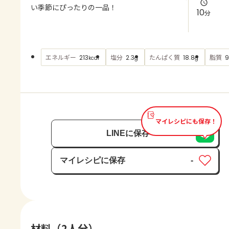
よくあるお問い合わせ
い季節にぴったりの一品！
10
分
お買い物
エネルギー
塩分
たんぱく質
脂質
213
2.3
18.8
9
kcal
g
g
AJINOMOTO PARK とは
マイレシピにも保存！
LINEに保存
マイレシピに保存
-
保存済み
材料（2人分）