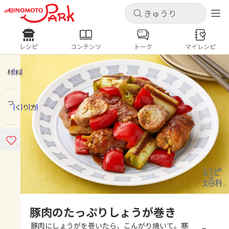
キャンセル
キャンセル
レシピ
コンテンツ
トーク
マイレシピ
レシピ
コンテンツ
ログインするとレシピを保存できます
ログイン
新規登録
材料
人気の食材・レシピ
つくり方
ホーム
きゅうり
なす
トマト
とうもろこし
ピーマン
みょうが
ゴーヤ
コンテンツ
レシピ
トーク
豚肉のたっぷりしょうが巻き
豚肉にしょうがを巻いたら、こんがり焼いて。寒