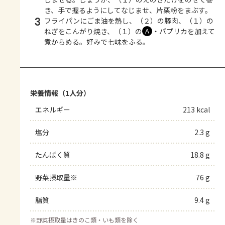
き、手で握るようにしてなじませ、片栗粉をまぶす。
3
フライパンにごま油を熱し、（２）の豚肉、（１）の
ねぎをこんがり焼き、（１）の
・パプリカを加えて
Ａ
煮からめる。好みで七味をふる。
栄養情報（1人分）
エネルギー
213 kcal
塩分
2.3 g
たんぱく質
18.8 g
野菜摂取量※
76 g
脂質
9.4 g
※
野菜摂取量はきのこ類・いも類を除く