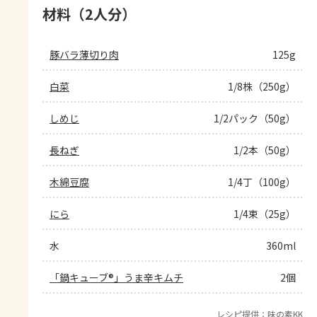
材料（2人分）
豚バラ薄切り肉
125g
白菜
1/8株（250g）
しめじ
1/2パック（50g）
長ねぎ
1/2本（50g）
木綿豆腐
1/4丁（100g）
にら
1/4束（25g）
水
360ml
「鍋キューブ®」うま辛キムチ
2個
レシピ提供：味の素KK