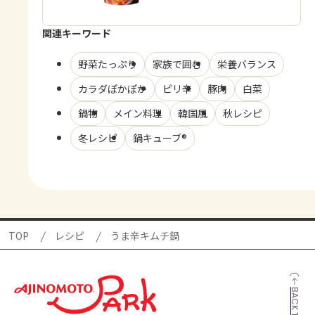
関連キーワード
野菜たっぷり
家族で囲む
栄養バランス
カラダぽかぽか
ピリ辛
豚肉
白菜
鍋物
メイン料理
韓国風
秋レシピ
冬レシピ
鍋キューブ®
TOP
レシピ
うま辛キムチ鍋
BACK TO TOP