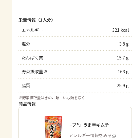
栄養情報（1人分）
エネルギー
321 kcal
塩分
3.8 g
たんぱく質
15.7 g
野菜摂取量※
163 g
脂質
25.9 g
※
野菜摂取量はきのこ類・いも類を除く
商品情報
「鍋キューブ®」うま辛キムチ
商品・アレルギー情報をみる