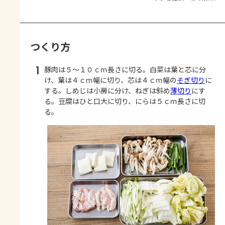
つくり方
1
豚肉は５～１０ｃｍ長さに切る。白菜は葉と芯に分
け、葉は４ｃｍ幅に切り、芯は４ｃｍ幅の
そぎ切り
に
する。しめじは小房に分け、ねぎは斜め
薄切り
にす
る。豆腐はひと口大に切り、にらは５ｃｍ長さに切
る。