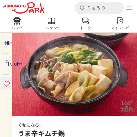
キャンセル
キャンセル
レシピ
コンテンツ
トーク
マイレシピ
レシピ
コンテンツ
ログインするとレシピを保存できます
ログイン
新規登録
材料
人気の食材・レシピ
つくり方
ホーム
きゅうり
なす
トマト
とうもろこし
ピーマン
みょうが
ゴーヤ
コンテンツ
レシピ
トーク
くせになる！
うま辛キムチ鍋