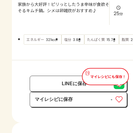
よくあるお問い合わせ
家族から大好評！ピリっとしたうま辛味が食欲そ
そるキムチ鍋。シメは卵雑炊がおすすめ♪
25
分
お買い物
AJINOMOTO PARK とは
エネルギー
塩分
たんぱく質
脂質
321
3.8
15.7
2
kcal
g
g
マイレシピにも保存！
LINEに保存
マイレシピに保存
-
保存済み