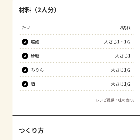
材料（2人分）
たい
2切れ
塩麹
大さじ1・1/2
A
砂糖
大さじ1
A
みりん
大さじ1/2
A
酒
大さじ1/2
A
レシピ提供：味の素KK
つくり方