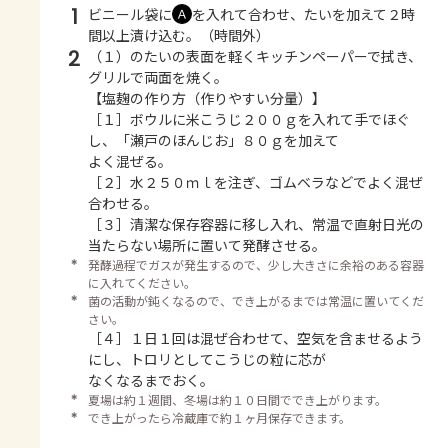
1
ビニール袋に
を入れて合わせ、たいを加えて２時
Ａ
間以上漬け込む。（時間外）
2
（１）のたいの表面を軽くキッチンペーパーで拭き、
グリルで両面を焼く。
【塩麹の作り方（作りやすい分量）】
［１］ボウルに米こうじ２００ｇを入れて手でほぐ
し、「瀬戸のほんじお」８０ｇを加えて
よく混ぜる。
［２］水２５０ｍｌを注ぎ、ゴムベラなどでよく混ぜ
合わせる。
［３］清潔な保存容器に移し入れ、常温で直射日光の
当たらない場所に置いて発酵させる。
＊
発酵過程でガスが発生するので、少し大きさに余裕のある容器
に入れてください。
＊
菌の活動が鈍くなるので、でき上がるまでは常温に置いてくだ
さい。
［４］１日１回は混ぜ合わせて、空気を含ませるよう
にし、トロリとしてこうじの粒に芯が
なくなるまでおく。
＊
夏場は約１週間、冬場は約１０日間ででき上がります。
＊
でき上がったら冷蔵庫で約１ヶ月保存できます。