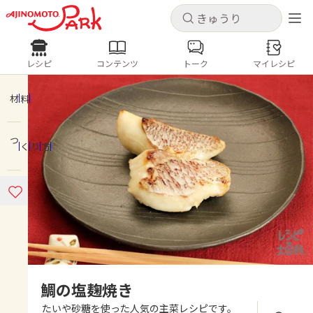
キャンセル
キャンセル
レシピ
コンテンツ
トーク
マイレシピ
レシピ
コンテンツ
ログインするとレシピを保存できます
ログイン
新規登録
材料
人気の食材・レシピ
つくり方
ホーム
きゅうり
なす
トマト
とうもろこし
ピーマン
みょうが
ゴーヤ
コンテンツ
レシピ
トーク
鯛の塩麹焼き
たいや砂糖を使った人気の主菜レシピです。