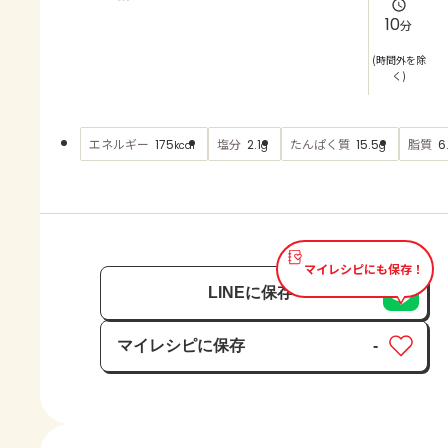
よくあるお問い合わせ
10
分
お買い物
(時間外を除
く)
AJINOMOTO PARK とは
エネルギー
塩分
たんぱく質
脂質
175
2.1
15.5
6
kcal
g
g
マイレシピにも保存！
LINEに保存
マイレシピに保存
-
保存済み