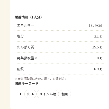
栄養情報（1人分）
エネルギー
175 kcal
塩分
2.1 g
たんぱく質
15.5 g
野菜摂取量※
0 g
脂質
6.9 g
※
野菜摂取量はきのこ類・いも類を除く
関連キーワード
たい
メイン料理
和風