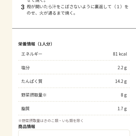
3
殻が開いたら汁をこぼさないように裏返して（１）を
のせ、火が通るまで焼く。
栄養情報（1人分）
エネルギー
81 kcal
塩分
2.2 g
たんぱく質
14.2 g
野菜摂取量※
8 g
脂質
1.7 g
※
野菜摂取量はきのこ類・いも類を除く
商品情報