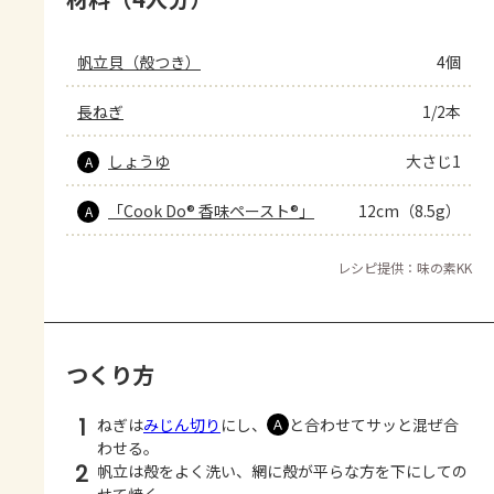
帆立貝（殻つき）
4個
長ねぎ
1/2本
しょうゆ
大さじ1
A
「Cook Do® 香味ペースト®」
12cm（8.5g）
A
レシピ提供：味の素KK
つくり方
1
ねぎは
みじん切り
にし、
と合わせてサッと混ぜ合
Ａ
わせる。
2
帆立は殻をよく洗い、網に殻が平らな方を下にしての
せて焼く。