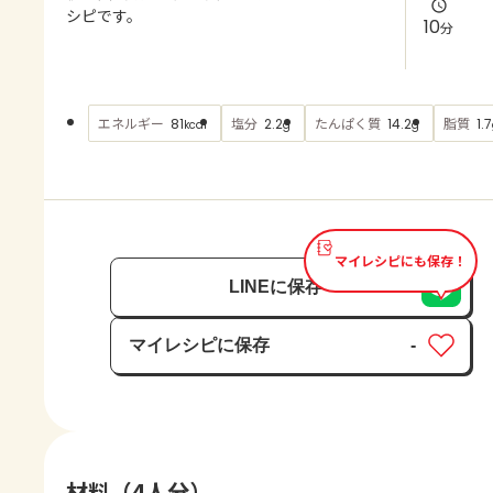
よくあるお問い合わせ
シピです。
10
分
お買い物
エネルギー
塩分
たんぱく質
脂質
81
2.2
14.2
1.7
kcal
g
g
AJINOMOTO PARK とは
マイレシピにも保存！
LINEに保存
マイレシピに保存
-
保存済み
材料（4人分）