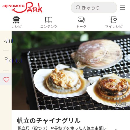
キャンセル
キャンセル
レシピ
コンテンツ
トーク
マイレシピ
レシピ
コンテンツ
ログインするとレシピを保存できます
ログイン
新規登録
材料
人気の食材・レシピ
つくり方
ホーム
きゅうり
なす
トマト
とうもろこし
ピーマン
みょうが
ゴーヤ
コンテンツ
レシピ
トーク
帆立のチャイナグリル
帆立貝（殻つき）や長ねぎを使った人気の主菜レ