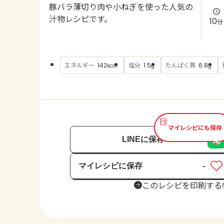
豚バラ薄切り肉や小ねぎを使った人気の
汁物レシピです。
10
分
エネルギー
塩分
たんぱく質
142
1.5
6.8
kcal
g
g
マイレシピにも保存
LINEに保存
マイレシピに保存
-
保存済み
このレシピを印刷する