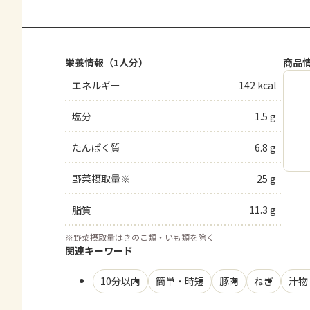
栄養情報（1人分）
商品
エネルギー
142 kcal
塩分
1.5 g
たんぱく質
6.8 g
野菜摂取量※
25 g
脂質
11.3 g
※
野菜摂取量はきのこ類・いも類を除く
関連キーワード
10分以内
簡単・時短
豚肉
ねぎ
汁物