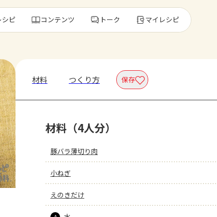
レシピ
コンテンツ
トーク
マイレシピ
レ
材料
つくり方
保存
人気の食材・
材料（4人分）
きゅうり
ゴーヤ
豚バラ薄切り肉
小ねぎ
えのきだけ
水
A