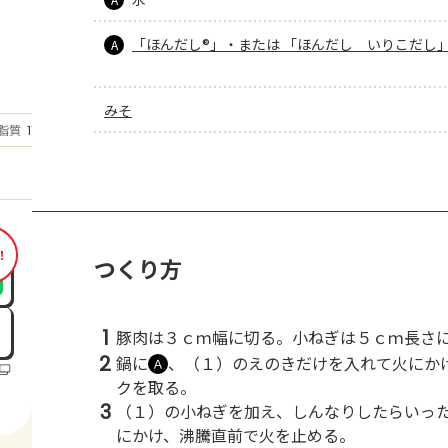
「ほんだし®」・または 「ほんだし　いりこだし
A
みそ
もっと見る
脂質
11.3
g
！
つくり方
1
豚肉は３ｃｍ幅に切る。小ねぎは５ｃｍ長さ
2
鍋に
、（１）のえのきだけを入れて火にか
Ａ
クを取る。
3
（１）の小ねぎを加え、しんなりしたらいっ
にかけ、沸騰直前で火を止める。