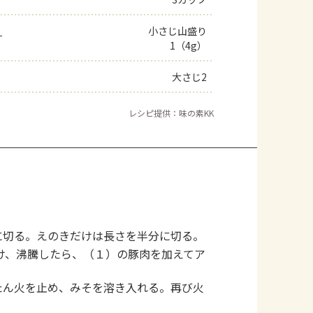
よくあるお問い合わせ
」
小さじ山盛り
1（4g）
お買い物
大さじ2
AJINOMOTO PARK とは
レシピ提供：味の素KK
に切る。えのきだけは長さを半分に切る。
け、沸騰したら、（１）の豚肉を加えてア
たん火を止め、みそを溶き入れる。再び火