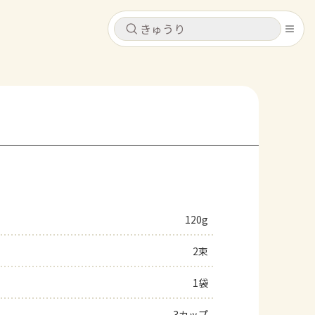
キャンセル
キャンセル
シピ
コンテンツ
ログインするとレシピを保存できます
ログイン
新規登録
レシピ
ホーム
なす
トマト
とうもろこし
ピーマン
みょうが
120g
コンテンツ
2束
レシピ
1袋
トーク
3カップ