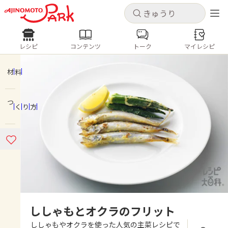
キャンセル
キャンセル
レシピ
コンテンツ
トーク
マイレシピ
レシピ
コンテンツ
ログインするとレシピを保存できます
ログイン
新規登録
材料
人気の食材・レシピ
つくり方
ホーム
きゅうり
なす
トマト
とうもろこし
ピーマン
みょうが
ゴーヤ
コンテンツ
レシピ
トーク
ししゃもとオクラのフリット
ししゃもやオクラを使った人気の主菜レシピで