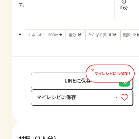
よくあるお問い合わせ
す。
15
分
お買い物
エネルギー
塩分
たんぱく質
脂質
209
1
11.3
12.1
kcal
g
g
AJINOMOTO PARK とは
マイレシピにも保存！
LINEに保存
マイレシピに保存
-
保存済み
材料（2人分）