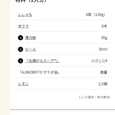
ししゃも
6尾（120g）
オクラ
6本
薄力粉
30g
A
ビール
30ml
A
「丸鶏がらスープ™」
小さじ1/4
A
「AJINOMOTO サラダ油」
適量
レモン
1/2個
レシピ提供：味の素KK