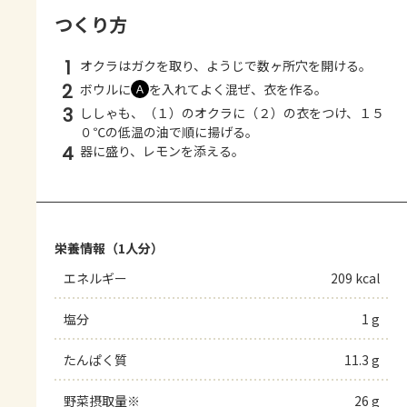
つくり方
1
オクラはガクを取り、ようじで数ヶ所穴を開ける。
2
ボウルに
を入れてよく混ぜ、衣を作る。
Ａ
3
ししゃも、（１）のオクラに（２）の衣をつけ、１５
０℃の低温の油で順に揚げる。
4
器に盛り、レモンを添える。
栄養情報（1人分）
エネルギー
209 kcal
塩分
1 g
たんぱく質
11.3 g
野菜摂取量※
26 g