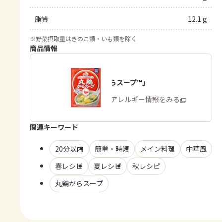
脂質
12.1 g
※
野菜摂取量はきのこ類・いも類を除く
商品情報
「丸鶏がらスープ™」
商品・アレルギー情報をみる
関連キーワード
20分以内
簡単・時短
メイン料理
中華風
春レシピ
夏レシピ
秋レシピ
丸鶏がらスープ