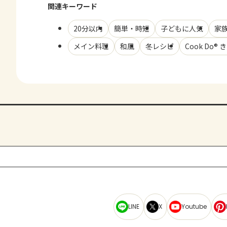
関連キーワード
20分以内
簡単・時短
子どもに人気
家
メイン料理
和風
冬レシピ
Cook Do®
LINE
X
Youtube