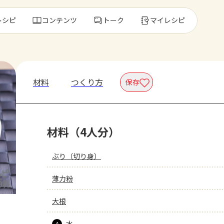
レシピ
コンテンツ
トーク
マイレシピ
レ
材料
つくり方
保存
人気の食材・
材料（4人分）
きゅうり
ゴーヤ
ぶり（切り身）
薄力粉
大根
水
A