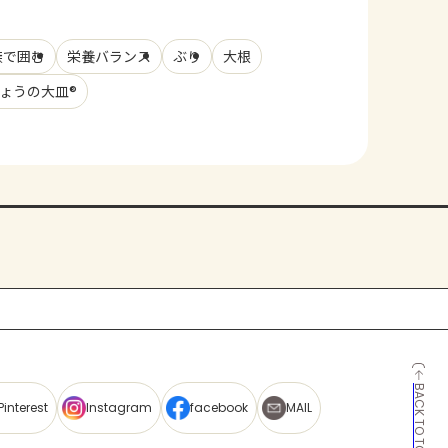
族で囲む
栄養バランス
ぶり
大根
 きょうの大皿®
BACK TO TOP
Pinterest
Instagram
facebook
MAIL