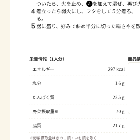
ついたら、火を止め、
を加えて混ぜ、再び
Ａ
4
煮立ったら弱火にし、フタをして５分煮る。
る。
5
器に盛り、好みで斜め半分に切った絹さやを
栄養情報（1人分）
商品
エネルギー
297 kcal
塩分
1.6 g
たんぱく質
22.5 g
野菜摂取量※
70 g
脂質
21.7 g
※
野菜摂取量はきのこ類・いも類を除く