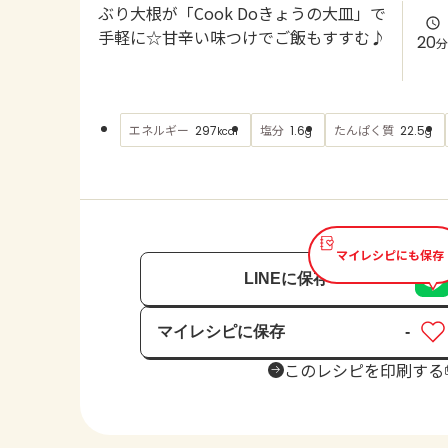
ぶり大根が「Cook Doきょうの大皿」で
手軽に☆甘辛い味つけでご飯もすすむ♪
20
分
エネルギー
塩分
たんぱく質
297
1.6
22.5
kcal
g
g
マイレシピにも保存
LINEに保存
マイレシピに保存
-
保存済み
このレシピを印刷する