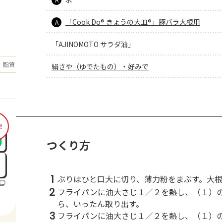
「Cook Do® きょうの大皿®」豚バラ大根用
A
「AJINOMOTO サラダ油」
もっと見る
脂質
21.7
絹さや（ゆでたもの）・好みで
g
！
つくり方
1
ぶりはひと口大に切り、薄力粉をまぶす。大
2
フライパンに油大さじ１／２を熱し、（１）
ら、いったん取り出す。
3
フライパンに油大さじ１／２を熱し、（１）