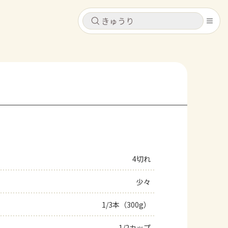
キャンセル
キャンセル
シピ
コンテンツ
ログインするとレシピを保存できます
ログイン
新規登録
レシピ
ホーム
なす
トマト
とうもろこし
ピーマン
みょうが
4切れ
コンテンツ
少々
レシピ
1/3本（300g）
トーク
1/2カップ