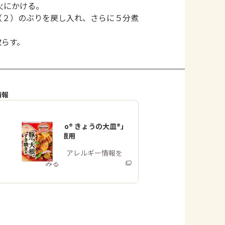
火にかける。
（２）のぶりを戻し入れ、さらに５分煮
散らす。
情報
「Cook Do® きょうの大皿®」
豚バラ大根用
商品・アレルギー情報を
みる