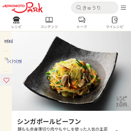
キャンセル
キャンセル
レシピ
コンテンツ
トーク
マイレシピ
レシピ
コンテンツ
ログインするとレシピを保存できます
ログイン
新規登録
材料
人気の食材・レシピ
つくり方
ホーム
きゅうり
なす
トマト
とうもろこし
ピーマン
みょうが
ゴーヤ
コンテンツ
レシピ
トーク
シンガポールビーフン
豚もも赤身薄切り肉やもやしを使った人気の主菜