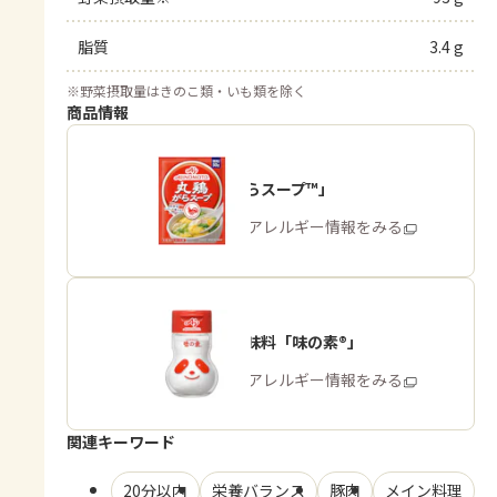
脂質
3.4 g
※
野菜摂取量はきのこ類・いも類を除く
商品情報
「丸鶏がらスープ™」
商品・アレルギー情報をみる
うま味調味料「味の素®」
商品・アレルギー情報をみる
関連キーワード
20分以内
栄養バランス
豚肉
メイン料理