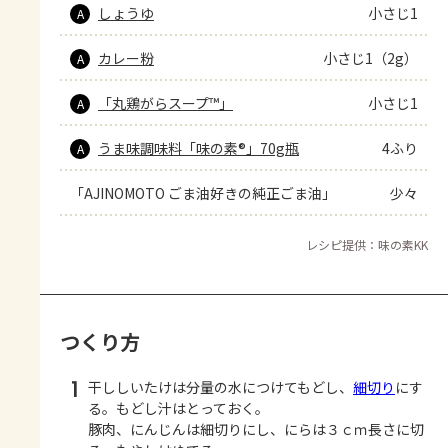
しょうゆ
小さじ1
A
カレー粉
小さじ1（2g）
A
「丸鶏がらスープ™」
小さじ1
A
うま味調味料「味の素®」70g瓶
4ふり
A
「AJINOMOTO ごま油好きの純正ごま油」
少々
レシピ提供：味の素KK
つくり方
1
干ししいたけは分量の水につけてもどし、
細切り
にす
る。もどし汁はとっておく。
豚肉、にんじんは細切りにし、にらは３ｃｍ長さに切