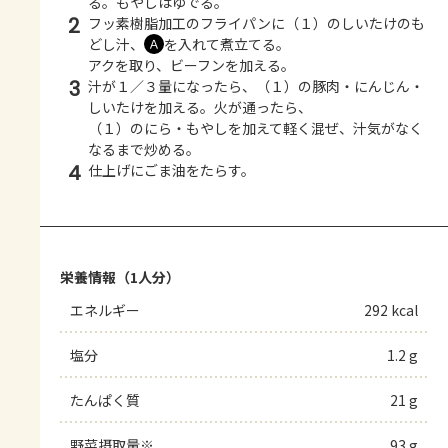
る。もやしはゆでる。
2
フッ素樹脂加工のフライパンに（１）のしいたけのも
どし汁、
を入れて煮立てる。
Ａ
アクを取り、ビーフンを加える。
3
汁が１／３量になったら、（１）の豚肉・にんじん・
しいたけを加える。火が通ったら、
（１）のにら・もやしを加えて軽く混ぜ、汁気がなく
なるまで炒める。
4
仕上げにごま油をたらす。
栄養情報（1人分）
エネルギー
292 kcal
塩分
1.2 g
たんぱく質
21 g
野菜摂取量※
93 g