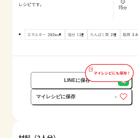
よくあるお問い合わせ
レシピです。
15
分
お買い物
エネルギー
塩分
たんぱく質
脂質
292
1.2
21
3.4
kcal
g
g
AJINOMOTO PARK とは
マイレシピにも保存！
LINEに保存
マイレシピに保存
-
保存済み
材料（2人分）