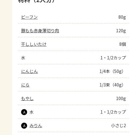
ビーフン
80g
豚もも赤身薄切り肉
120g
干ししいたけ
8個
水
1・1/2カップ
にんじん
1/4本（50g）
にら
1/3束（40g）
もやし
100g
水
1・1/2カップ
A
みりん
小さじ2
A