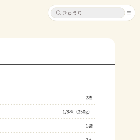
キャンセル
キャンセル
シピ
コンテンツ
ログインするとレシピを保存できます
ログイン
新規登録
レシピ
ホーム
なす
トマト
とうもろこし
ピーマン
みょうが
2枚
コンテンツ
1/8株（250g）
レシピ
1袋
トーク
2本