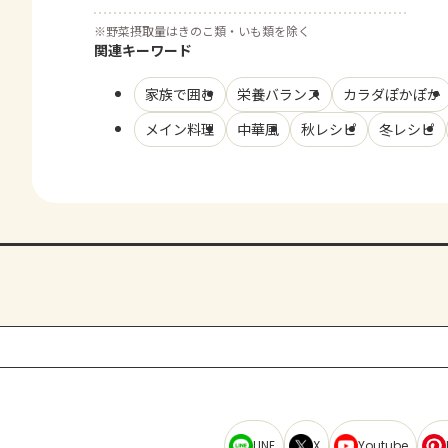
※
野菜摂取量はきのこ類・いも類を除く
関連キーワード
家族で囲む
栄養バランス
カラダぽかぽか
メイン料理
中華風
秋レシピ
冬レシピ
LINE
X
Youtube