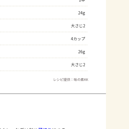
よくあるお問い合わせ
24g
大さじ2
お買い物
4カップ
AJINOMOTO PARK とは
26g
大さじ2
レシピ提供：味の素KK