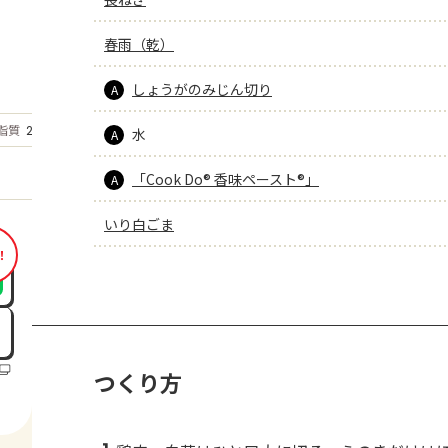
春雨（乾）
しょうがのみじん切り
A
もっと見る
脂質
22.7
水
g
A
「Cook Do® 香味ペースト®」
A
いり白ごま
！
つくり方