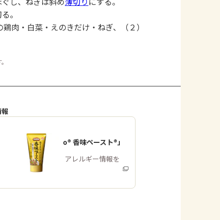
ほぐし、ねぎは斜め
薄切り
にする。
に切る。
の鶏肉・白菜・えのきだけ・ねぎ、（２）
す。
情報
「Cook Do® 香味ペースト®」
商品・アレルギー情報を
みる