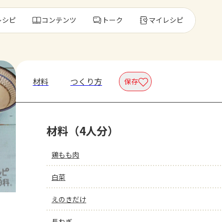
レシピ
コンテンツ
トーク
マイレシピ
レ
材料
つくり方
保存
人気の食材・
材料（4人分）
きゅうり
ゴーヤ
鶏もも肉
白菜
えのきだけ
長ねぎ