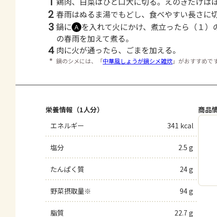
1
鶏肉、白菜はひと口大に切る。えのきだけは
2
春雨はぬるま湯でもどし、食べやすい長さ
3
鍋に
を入れて火にかけ、煮立ったら（１）
Ａ
の春雨を加えて煮る。
4
肉に火が通ったら、ごまを加える。
＊
鍋のシメには、「
中華風しょうが鍋シメ雑炊
」がおすすめで
栄養情報（1人分）
商品
エネルギー
341 kcal
塩分
2.5 g
たんぱく質
24 g
野菜摂取量※
94 g
脂質
22.7 g