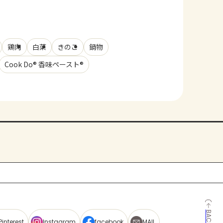
鶏肉
白菜
きのこ
鍋物
Cook Do® 香味ペースト®
Pinterest
Instagram
facebook
MAIL