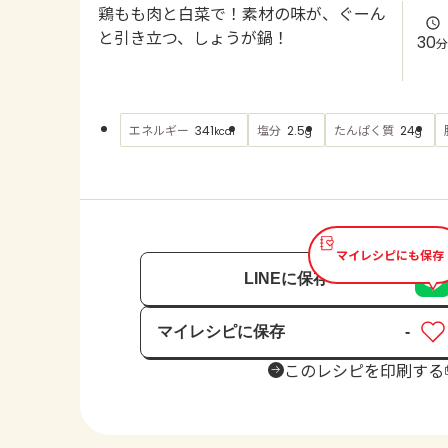
鶏もも肉と白菜で！素材の味が、ぐーん
と引き立つ、しょうが鍋！
30
分
エネルギー
塩分
たんぱく質
341
2.5
24
kcal
g
g
マイレシピにも保存
LINEに保存
マイレシピに保存
-
保存済み
このレシピを印刷する