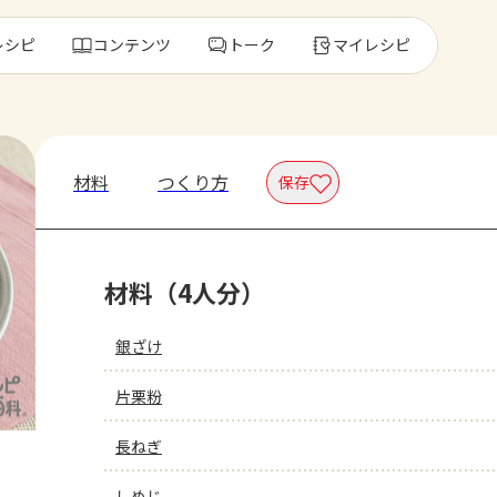
レシピ
コンテンツ
トーク
マイレシピ
レ
材料
つくり方
保存
人気の食材・
材料（4人分）
きゅうり
ゴーヤ
銀ざけ
片栗粉
長ねぎ
しめじ