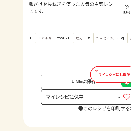
銀ざけや長ねぎを使った人気の主菜レシ
ピです。
10
分
エネルギー
塩分
たんぱく質
222
1.1
13.6
kcal
g
g
マイレシピにも保存
LINEに保存
マイレシピに保存
-
保存済み
このレシピを印刷する