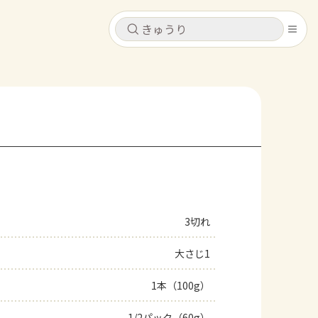
キャンセル
キャンセル
シピ
コンテンツ
ログインするとレシピを保存できます
ログイン
新規登録
レシピ
ホーム
なす
トマト
とうもろこし
ピーマン
みょうが
3切れ
コンテンツ
大さじ1
レシピ
1本（100g）
トーク
1/2パック（60g）