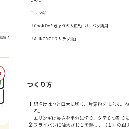
エリンギ
「Cook Do® きょうの大皿®」ガリバタ鶏用
もっと見る
脂質
15.1
「AJINOMOTO サラダ油」
g
！
つくり方
1
銀ざけはひと口大に切り、片栗粉をまぶす。
る。
エリンギは長さを半分に切り、タテ６つ割り
2
フライパンに油大さじ１を熱し、（１）の銀