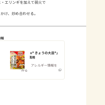
じ・エリンギを加えて弱火で
火にかけ、炒め合わせる。
情報
「Cook Do® きょうの大皿®」
ガリバタ鶏用
商品・アレルギー情報を
みる