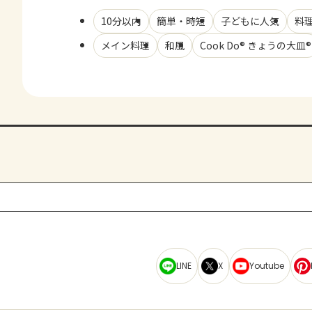
10分以内
簡単・時短
子どもに人気
料
メイン料理
和風
Cook Do® きょうの大皿®
LINE
X
Youtube