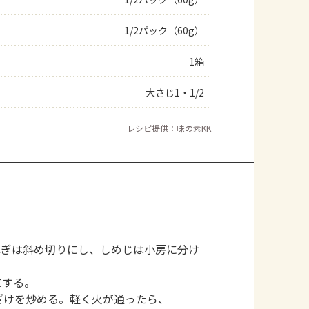
よくあるお問い合わせ
1/2パック（60g）
1箱
お買い物
大さじ1・1/2
AJINOMOTO PARK とは
レシピ提供：味の素KK
ねぎは斜め切りにし、しめじは小房に分け
にする。
ざけを炒める。軽く火が通ったら、