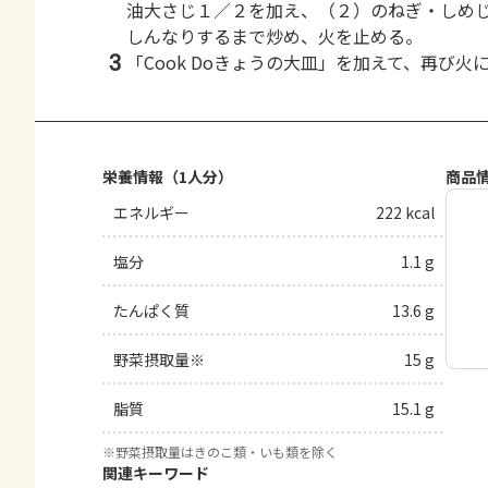
油大さじ１／２を加え、（２）のねぎ・しめ
しんなりするまで炒め、火を止める。
3
「Cook Doきょうの大皿」を加えて、再び
栄養情報（1人分）
商品
エネルギー
222 kcal
塩分
1.1 g
たんぱく質
13.6 g
野菜摂取量※
15 g
脂質
15.1 g
※
野菜摂取量はきのこ類・いも類を除く
関連キーワード