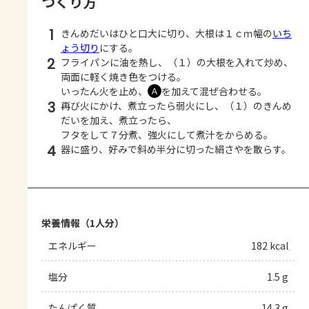
つくり方
1
きんめだいはひと口大に切り、大根は１ｃｍ幅の
いち
ょう切り
にする。
2
フライパンに油を熱し、（１）の大根を入れて炒め、
両面に軽く焼き色をつける。
いったん火を止め、
を加えて混ぜ合わせる。
Ａ
3
再び火にかけ、煮立ったら弱火にし、（１）のきんめ
だいを加え、煮立ったら、
フタをして７分煮、強火にして煮汁をからめる。
4
器に盛り、好みで斜め半分に切った絹さやを散らす。
栄養情報（1人分）
エネルギー
182 kcal
塩分
1.5 g
たんぱく質
14.3 g