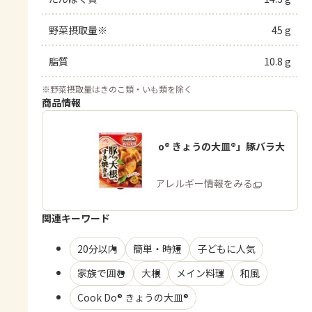
野菜摂取量※
45 g
脂質
10.8 g
※
野菜摂取量はきのこ類・いも類を除く
商品情報
「Cook Do® きょうの大皿®」豚バラ大
根用
商品・アレルギー情報をみる
関連キーワード
20分以内
簡単・時短
子どもに人気
家族で囲む
大根
メイン料理
和風
Cook Do® きょうの大皿®