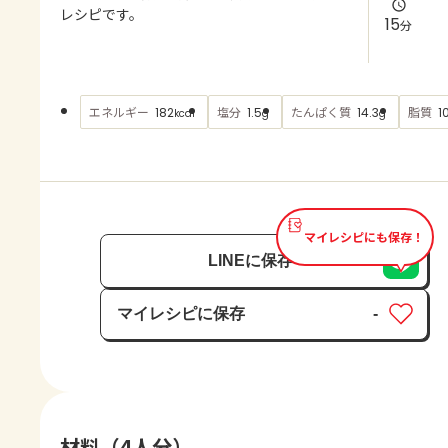
よくあるお問い合わせ
レシピです。
15
分
お買い物
エネルギー
塩分
たんぱく質
脂質
182
1.5
14.3
1
kcal
g
g
AJINOMOTO PARK とは
マイレシピにも保存！
LINEに保存
マイレシピに保存
-
保存済み
材料（4人分）