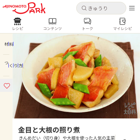
キャンセル
キャンセル
レシピ
コンテンツ
トーク
マイレシピ
レシピ
コンテンツ
ログインするとレシピを保存できます
ログイン
新規登録
材料
人気の食材・レシピ
つくり方
ホーム
きゅうり
なす
トマト
とうもろこし
ピーマン
みょうが
ゴーヤ
コンテンツ
レシピ
トーク
金目と大根の照り煮
きんめだい（切り身）や大根を使った人気の主菜