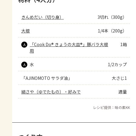
きんめだい（切り身）
3切れ（300g）
大根
1/4本（200g）
「Cook Do® きょうの大皿®」豚バラ大根
1箱
A
用
水
1/2カップ
A
「AJINOMOTO サラダ油」
大さじ1
絹さや（ゆでたもの）・好みで
適量
レシピ提供：味の素KK