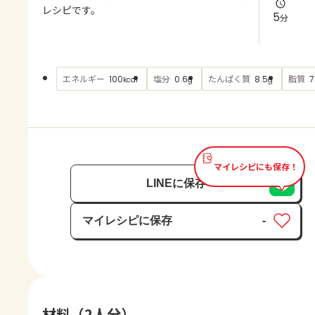
よくあるお問い合わせ
レシピです。
5
分
お買い物
エネルギー
塩分
たんぱく質
脂質
100
0.6
8.5
7
kcal
g
g
AJINOMOTO PARK とは
マイレシピにも保存！
LINEに保存
マイレシピに保存
-
保存済み
材料（2人分）