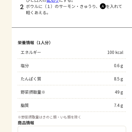
2
ボウルに（１）のサーモン・きゅうり、
を入れて
Ａ
軽くあえる。
栄養情報（1人分）
エネルギー
100 kcal
塩分
0.6 g
たんぱく質
8.5 g
野菜摂取量※
49 g
脂質
7.4 g
※
野菜摂取量はきのこ類・いも類を除く
商品情報