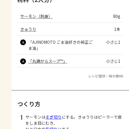
サーモン（刺身）
80g
きゅうり
1本
「AJINOMOTO ごま油好きの純正ご
小さじ1
A
ま油」
「丸鶏がらスープ™」
小さじ1
A
レシピ提供：味の素KK
つくり方
1
サーモンは
そぎ切り
にする。きゅうりはピーラーで皮
をしま目にむき、
ひと口大の
乱切り
にする。