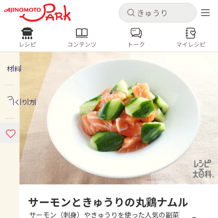
キャンセル
キャンセル
レシピ
コンテンツ
トーク
マイレシピ
レシピ
コンテンツ
ログインするとレシピを保存できます
ログイン
新規登録
材料
人気の食材・レシピ
つくり方
ホーム
きゅうり
なす
トマト
とうもろこし
ピーマン
みょうが
ゴーヤ
コンテンツ
レシピ
トーク
サーモンときゅうりの丸鶏ナムル
サーモン（刺身）やきゅうりを使った人気の副菜