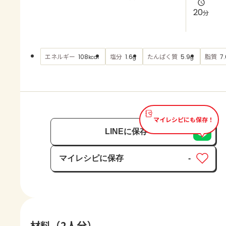
よくあるお問い合わせ
20
分
お買い物
エネルギー
塩分
たんぱく質
脂質
108
1.6
5.9
7.
kcal
g
g
AJINOMOTO PARK とは
マイレシピにも保存！
LINEに保存
マイレシピに保存
-
保存済み
材料（2人分）