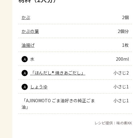
かぶ
2個
かぶの葉
2個分
油揚げ
1枚
水
200ml
A
「ほんだし® 焼きあごだし」
小さじ2
A
しょうゆ
小さじ1
A
「AJINOMOTO ごま油好きの純正ごま
小さじ1
油」
レシピ提供：味の素KK