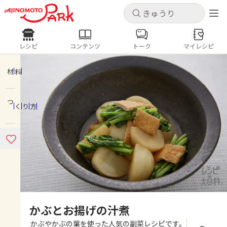
キャンセル
キャンセル
レシピ
コンテンツ
トーク
マイレシピ
レシピ
コンテンツ
ログインするとレシピを保存できます
ログイン
新規登録
材料
人気の食材・レシピ
つくり方
ホーム
きゅうり
なす
トマト
とうもろこし
ピーマン
みょうが
ゴーヤ
コンテンツ
レシピ
トーク
かぶとお揚げの汁煮
かぶやかぶの葉を使った人気の副菜レシピです。