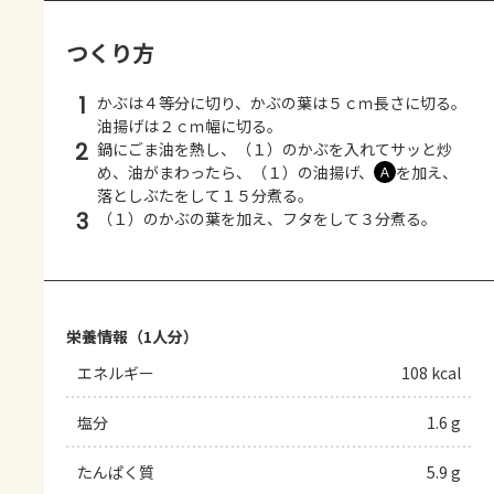
つくり方
1
かぶは４等分に切り、かぶの葉は５ｃｍ長さに切る。
油揚げは２ｃｍ幅に切る。
2
鍋にごま油を熱し、（１）のかぶを入れてサッと炒
め、油がまわったら、（１）の油揚げ、
を加え、
Ａ
落としぶたをして１５分煮る。
3
（１）のかぶの葉を加え、フタをして３分煮る。
栄養情報（1人分）
エネルギー
108 kcal
塩分
1.6 g
たんぱく質
5.9 g