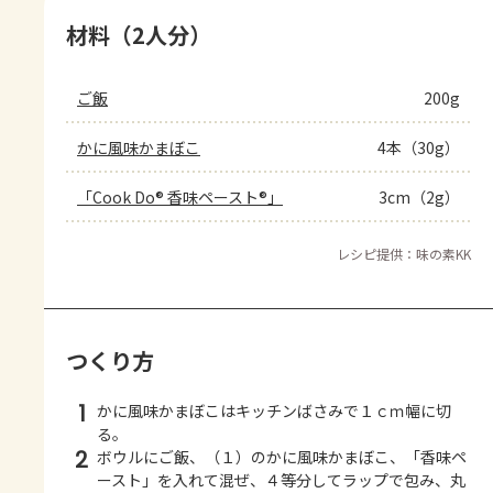
材料（2人分）
ご飯
200g
かに風味かまぼこ
4本（30g）
「Cook Do® 香味ペースト®」
3cm（2g）
レシピ提供：味の素KK
つくり方
1
かに風味かまぼこはキッチンばさみで１ｃｍ幅に切
る。
2
ボウルにご飯、（１）のかに風味かまぼこ、「香味ペ
ースト」を入れて混ぜ、４等分してラップで包み、丸