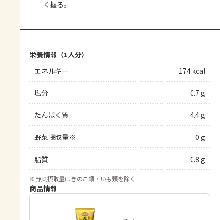
く握る。
栄養情報（1人分）
エネルギー
174 kcal
塩分
0.7 g
たんぱく質
4.4 g
野菜摂取量※
0 g
脂質
0.8 g
※
野菜摂取量はきのこ類・いも類を除く
商品情報