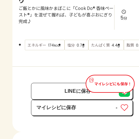
よくあるお問い合わせ
ご飯とかに風味かまぼこに「Cook Do® 香味ペー
スト®」を混ぜて握れば、子どもが喜ぶおにぎり
5
分
お買い物
完成♪
AJINOMOTO PARK とは
エネルギー
塩分
たんぱく質
脂質
174
0.7
4.4
0
kcal
g
g
マイレシピにも保存！
LINEに保存
マイレシピに保存
-
保存済み