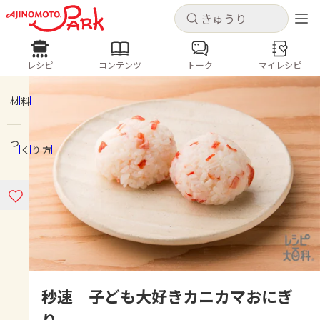
キャンセル
キャンセル
レシピ
コンテンツ
トーク
マイレシピ
レシピ
コンテンツ
ログインするとレシピを保存できます
ログイン
新規登録
材料
人気の食材・レシピ
つくり方
ホーム
きゅうり
なす
トマト
とうもろこし
ピーマン
みょうが
ゴーヤ
コンテンツ
レシピ
トーク
秒速 子ども大好きカニカマおにぎ
り