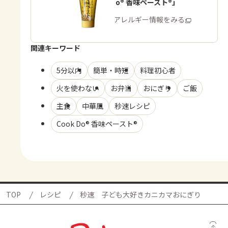
「Cook Do® 香味ペースト®」
商品・アレルギー情報をみる
関連キーワード
5分以内
簡単・時短
料理初心者
火を使わない
お弁当
おにぎり
ご飯
主食
中華風
秒速レシピ
Cook Do® 香味ペースト®
TOP
レシピ
秒速 子ども大好きカニカマおにぎり