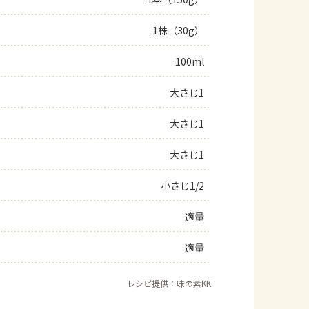
よくあるお問い合わせ
1株（30g）
100ml
お買い物
大さじ1
AJINOMOTO PARK とは
大さじ1
大さじ1
小さじ1/2
適量
適量
レシピ提供：味の素KK