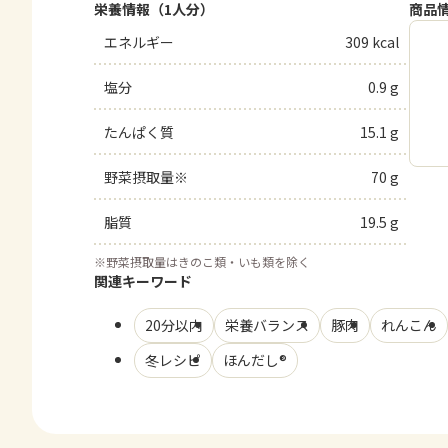
栄養情報（1人分）
商品
エネルギー
309 kcal
塩分
0.9 g
たんぱく質
15.1 g
野菜摂取量※
70 g
脂質
19.5 g
※
野菜摂取量はきのこ類・いも類を除く
関連キーワード
20分以内
栄養バランス
豚肉
れんこん
冬レシピ
ほんだし®