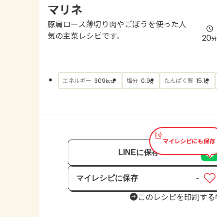
マリネ
豚肩ロース薄切り肉やごぼうを使った人
気の主菜レシピです。
20
分
エネルギー
塩分
たんぱく質
309
0.9
15.1
kcal
g
g
マイレシピにも保存
LINEに保存
マイレシピに保存
-
保存済み
このレシピを印刷する