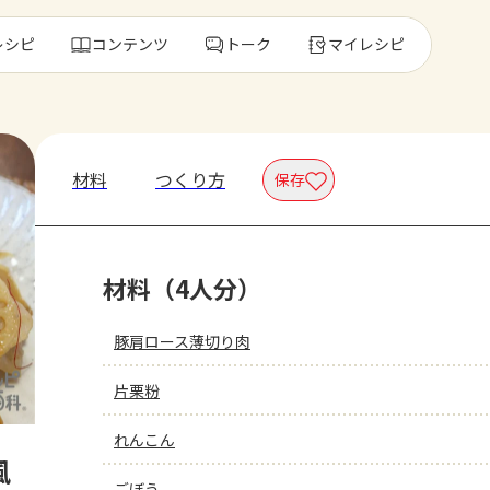
レシピ
コンテンツ
トーク
マイレシピ
レ
材料
つくり方
保存
人気の食材・
材料（4人分）
きゅうり
ゴーヤ
豚肩ロース薄切り肉
片栗粉
れんこん
風
ごぼう