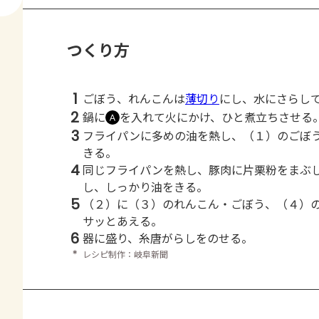
つくり方
1
ごぼう、れんこんは
薄切り
にし、水にさらし
2
鍋に
を入れて火にかけ、ひと煮立ちさせる
Ａ
3
フライパンに多めの油を熱し、（１）のごぼ
きる。
4
同じフライパンを熱し、豚肉に片栗粉をまぶ
し、しっかり油をきる。
5
（２）に（３）のれんこん・ごぼう、（４）
サッとあえる。
6
器に盛り、糸唐がらしをのせる。
＊
レシピ制作：岐阜新聞