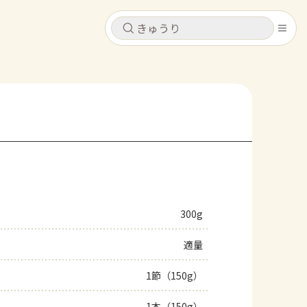
キャンセル
キャンセル
シピ
コンテンツ
ログインするとレシピを保存できます
ログイン
新規登録
レシピ
ホーム
なす
トマト
とうもろこし
ピーマン
みょうが
300g
コンテンツ
適量
レシピ
1節（150g）
トーク
1本（150g）