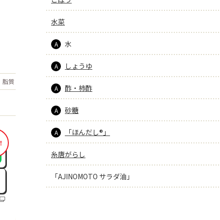
水菜
水
A
しょうゆ
A
もっと見る
脂質
19.5
g
酢・柿酢
A
砂糖
A
「ほんだし®」
A
！
糸唐がらし
「AJINOMOTO サラダ油」