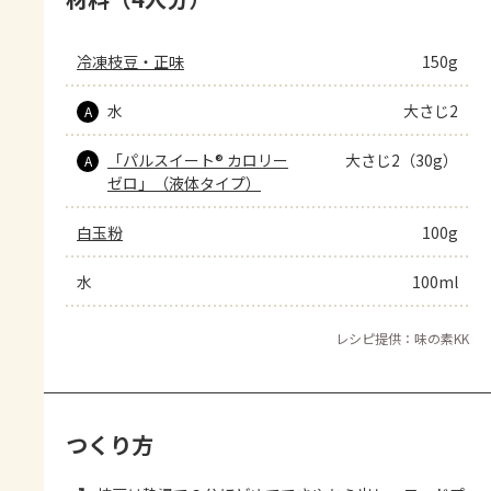
冷凍枝豆・正味
150g
水
大さじ2
A
「パルスイート® カロリー
大さじ2（30g）
A
ゼロ」（液体タイプ）
白玉粉
100g
水
100ml
レシピ提供：味の素KK
つくり方