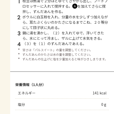
1
枝豆は熱湯で２分ほどゆでてさやから出し、フードプ
ロセッサーに入れて撹拌する。
を加えてさらに撹
Ａ
拌し、ずんだあんを作る。
2
ボウルに白玉粉を入れ、分量の水を少しずつ加えなが
ら、耳たぶくらいのかたさになるまでこね、２０等分
にして団子状に丸める。
3
鍋に湯を沸かし、（２）を入れてゆで、浮いてきた
ら、水にとって冷まし、ザルに上げて水気をきる。
4
（３）を（１）のずんだあんであえる。
＊
甘さは「パルスイート」の量を調整してください。
＊
ずんだあんのかたさは水の量を調整してください。
＊
ずんだあんの仕上げに塩を少量加えると味がひきしまります。
栄養情報（1人分）
エネルギー
141 kcal
塩分
0 g