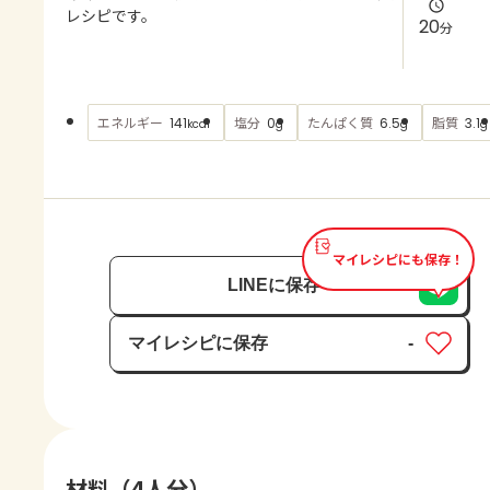
よくあるお問い合わせ
レシピです。
20
分
お買い物
エネルギー
塩分
たんぱく質
脂質
141
0
6.5
3.1
kcal
g
g
g
AJINOMOTO PARK とは
マイレシピにも保存！
LINEに保存
マイレシピに保存
-
保存済み
材料（4人分）