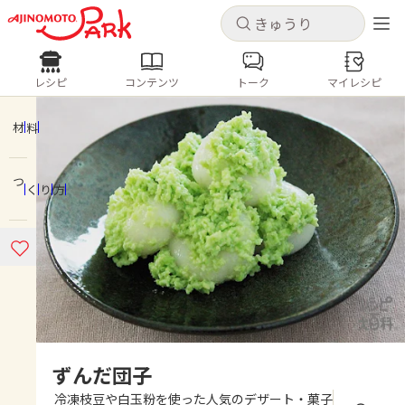
キャンセル
キャンセル
レシピ
コンテンツ
トーク
マイレシピ
レシピ
コンテンツ
ログインするとレシピを保存できます
ログイン
新規登録
材料
人気の食材・レシピ
つくり方
ホーム
きゅうり
なす
トマト
とうもろこし
ピーマン
みょうが
ゴーヤ
コンテンツ
レシピ
トーク
ずんだ団子
冷凍枝豆や白玉粉を使った人気のデザート・菓子