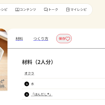
レシピ
コンテンツ
トーク
マイレシピ
レ
材料
つくり方
保存
人気の食材・
材料（2人分）
きゅうり
ゴーヤ
オクラ
水
A
「ほんだし®」
A