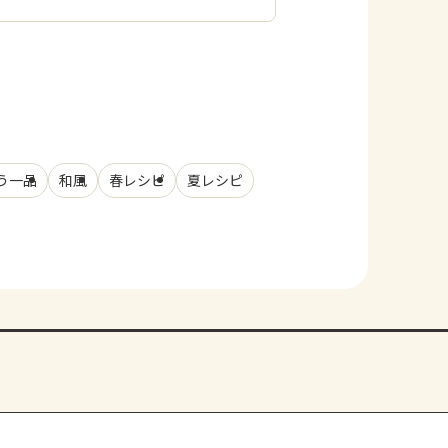
う一品
和風
春レシピ
夏レシピ