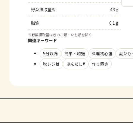
野菜摂取量※
43 g
脂質
0.1 g
※
野菜摂取量はきのこ類・いも類を除く
関連キーワード
5分以内
簡単・時短
料理初心者
副菜も
秋レシピ
ほんだし®
作り置き