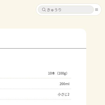
キャンセル
キャンセル
シピ
コンテンツ
ログインするとレシピを保存できます
ログイン
新規登録
レシピ
ホーム
なす
トマト
とうもろこし
ピーマン
みょうが
10本（100g）
コンテンツ
200ml
レシピ
小さじ2
トーク