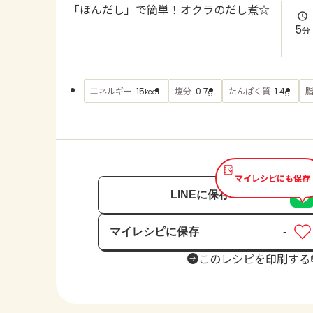
「ほんだし」で簡単！オクラのだし煮☆
5
分
エネルギー
塩分
たんぱく質
15
0.7
1.4
kcal
g
g
マイレシピにも保存
LINEに保存
マイレシピに保存
-
保存済み
このレシピを印刷する