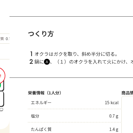
つくり方
もっと見る
脂質
0.1
g
1
オクラはガクを取り、斜め半分に切る。
2
鍋に
、（１）のオクラを入れて火にかけ、
Ａ
！
栄養情報（1人分）
商品
エネルギー
15 kcal
塩分
0.7 g
たんぱく質
1.4 g