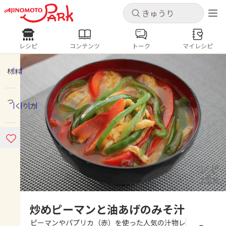
キャンセル
キャンセル
レシピ
コンテンツ
トーク
マイレシピ
レシピ
コンテンツ
ログインするとレシピを保存できます
ログイン
新規登録
材料
人気の食材・レシピ
つくり方
ホーム
きゅうり
なす
トマト
とうもろこし
ピーマン
みょうが
ゴーヤ
コンテンツ
レシピ
トーク
炒めピーマンと油あげのみそ汁
ピーマンやパプリカ（赤）を使った人気の汁物レ