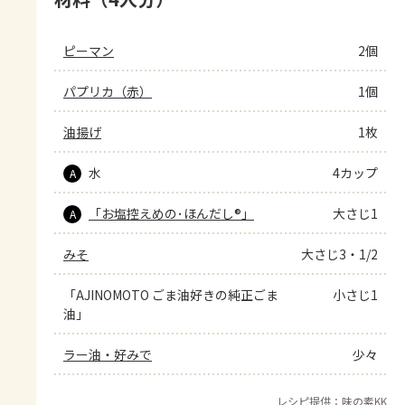
ピーマン
2個
パプリカ（赤）
1個
油揚げ
1枚
水
4カップ
A
「お塩控えめの･ほんだし®」
大さじ1
A
みそ
大さじ3・1/2
「AJINOMOTO ごま油好きの純正ごま
小さじ1
油」
ラー油・好みで
少々
レシピ提供：味の素KK