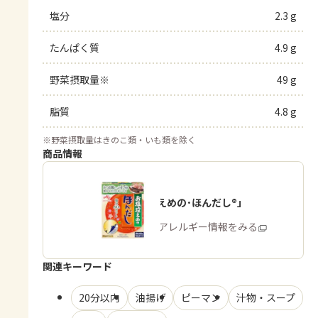
塩分
2.3 g
たんぱく質
4.9 g
野菜摂取量※
49 g
脂質
4.8 g
※
野菜摂取量はきのこ類・いも類を除く
商品情報
「お塩控えめの･ほんだし®」
商品・アレルギー情報をみる
関連キーワード
20分以内
油揚げ
ピーマン
汁物・スープ