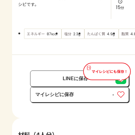
よくあるお問い合わせ
シピです。
15
分
お買い物
エネルギー
塩分
たんぱく質
脂質
87
2.3
4.9
4.
kcal
g
g
AJINOMOTO PARK とは
マイレシピにも保存！
LINEに保存
マイレシピに保存
-
保存済み
材料（4人分）