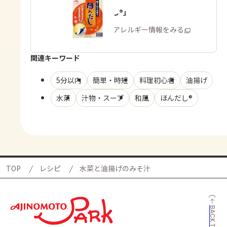
「ほんだし®」
商品・アレルギー情報をみる
関連キーワード
5分以内
簡単・時短
料理初心者
油揚げ
水菜
汁物・スープ
和風
ほんだし®
TOP
レシピ
水菜と油揚げのみそ汁
BACK TO TOP