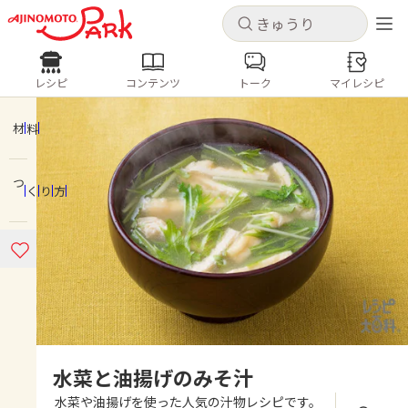
キャンセル
キャンセル
レシピ
コンテンツ
トーク
マイレシピ
レシピ
コンテンツ
ログインするとレシピを保存できます
ログイン
新規登録
材料
人気の食材・レシピ
つくり方
ホーム
きゅうり
なす
トマト
とうもろこし
ピーマン
みょうが
ゴーヤ
コンテンツ
レシピ
トーク
水菜と油揚げのみそ汁
水菜や油揚げを使った人気の汁物レシピです。