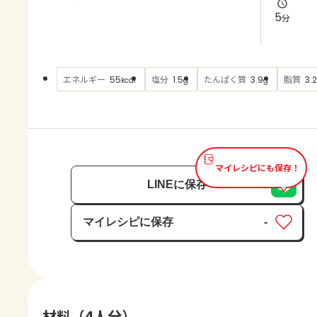
よくあるお問い合わせ
5
分
お買い物
エネルギー
塩分
たんぱく質
脂質
55
1.5
3.9
3.2
kcal
g
g
AJINOMOTO PARK とは
マイレシピにも保存！
LINEに保存
マイレシピに保存
-
保存済み
材料（4人分）