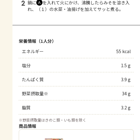
2
鍋に
を入れて火にかけ、沸騰したらみそを溶き入
Ａ
れ、（１）の水菜・油揚げを加えてサッと煮る。
栄養情報（1人分）
エネルギー
55 kcal
塩分
1.5 g
たんぱく質
3.9 g
野菜摂取量※
34 g
脂質
3.2 g
※
野菜摂取量はきのこ類・いも類を除く
商品情報