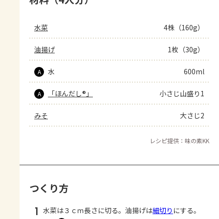
水菜
4株（160g）
油揚げ
1枚（30g）
水
600ml
A
「ほんだし®」
小さじ山盛り1
A
みそ
大さじ2
レシピ提供：味の素KK
つくり方
1
水菜は３ｃｍ長さに切る。油揚げは
細切り
にする。