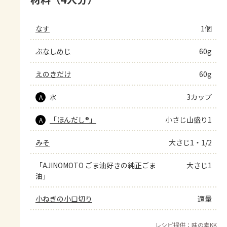
なす
1個
ぶなしめじ
60g
えのきだけ
60g
水
3カップ
A
「ほんだし®」
小さじ山盛り1
A
みそ
大さじ1・1/2
「AJINOMOTO ごま油好きの純正ごま
大さじ1
油」
小ねぎの小口切り
適量
レシピ提供：味の素KK