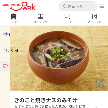
キャンセル
キャンセル
レシピ
コンテンツ
トーク
マイレシピ
レシピ
コンテンツ
ログインするとレシピを保存できます
ログイン
新規登録
材料
人気の食材・レシピ
つくり方
ホーム
きゅうり
なす
トマト
とうもろこし
ピーマン
みょうが
ゴーヤ
コンテンツ
レシピ
トーク
きのこと焼きナスのみそ汁
なすやぶなしめじを使った人気の汁物レシピで