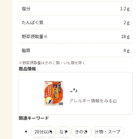
塩分
1.2 g
たんぱく質
2 g
野菜摂取量※
18 g
脂質
4 g
※
野菜摂取量はきのこ類・いも類を除く
商品情報
「ほんだし®」
商品・アレルギー情報をみる
関連キーワード
20分以内
なす
きのこ
汁物・スープ