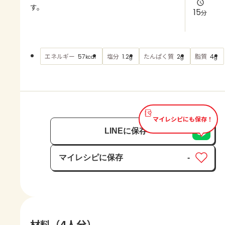
よくあるお問い合わせ
す。
15
分
お買い物
エネルギー
塩分
たんぱく質
脂質
57
1.2
2
4
kcal
g
g
g
AJINOMOTO PARK とは
マイレシピにも保存！
LINEに保存
マイレシピに保存
-
保存済み
材料（4人分）