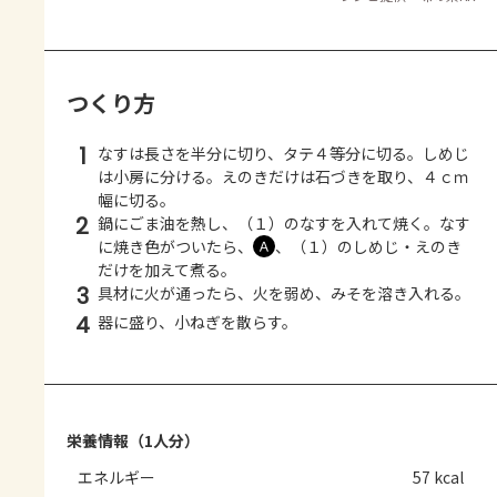
つくり方
1
なすは長さを半分に切り、タテ４等分に切る。しめじ
は小房に分ける。えのきだけは石づきを取り、４ｃｍ
幅に切る。
2
鍋にごま油を熱し、（１）のなすを入れて焼く。なす
に焼き色がついたら、
、（１）のしめじ・えのき
Ａ
だけを加えて煮る。
3
具材に火が通ったら、火を弱め、みそを溶き入れる。
4
器に盛り、小ねぎを散らす。
栄養情報（1人分）
エネルギー
57 kcal